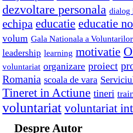
dezvoltare personala
dialog 
educatie
echipa
educatie n
volum
Gala Nationala a Voluntarilor
O
motivatie
leadership
learning
pr
proiect
organizare
voluntariat
Romania
scoala de vara
Serviciu
Tineret in Actiune
tineri
trai
voluntariat
voluntariat in
Despre Autor