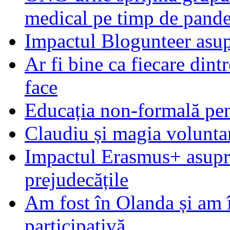
medical pe timp de pand
Impactul Blogunteer asupr
Ar fi bine ca fiecare dintr
face
Educația non-formală pen
Claudiu și magia voluntar
Impactul Erasmus+ asupra t
prejudecățile
Am fost în Olanda și am 
participativă