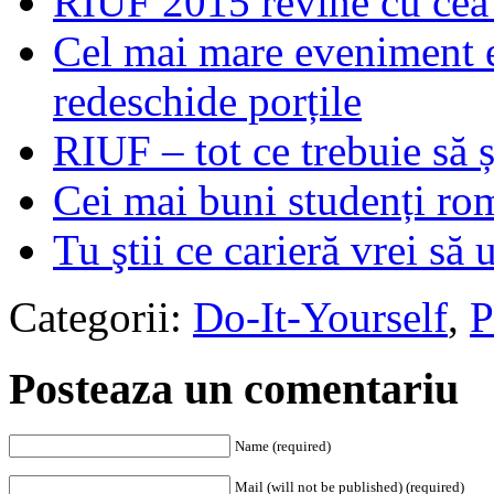
RIUF 2015 revine cu cea
Cel mai mare eveniment e
redeschide porțile
RIUF – tot ce trebuie să șt
Cei mai buni studenți ro
Tu ştii ce carieră vrei să
Categorii:
Do-It-Yourself
,
P
Posteaza un comentariu
Name (required)
Mail (will not be published) (required)