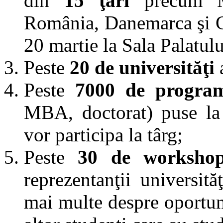
din
15 ţări
precum M
România, Danemarca şi Ge
20 martie la Sala Palatul
Peste
20 de universităţi
Peste
7000 de program
MBA, doctorat) puse la d
vor participa la târg;
Peste
30 de workshopu
reprezentanţii universită
mai multe despre oportuni