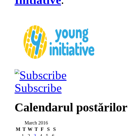
Subscribe
Calendarul postărilor
March 2016
M
T
W
T
F
S
S
1
2
3
4
5
6