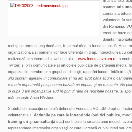
În ansamblul activ
asumat
misiun
comună a tuturor 
voluntariat în ve
din România. VO
creat pe baze cor
dorința majorităț
real și pe termen lung dacă are, în primul rând, o fundație solidă. Apoi,
organizațională și oamenii vor face diferența în timp. Interacţiunea cu cel
realizează prin intermediul website-ului –
www.federatiavolum.ro
, a contu
Twitter) și prin comunicatele şi articolele publicate de partenerii media. 
organizațiile membre prin grupul de discuții, raportări lunare, întâlniri față 
„Nu suntem agresivi în comunicare și nu am avut până acum o campanie 
e foarte importantă poziționarea bazată pe impact și pe rezultate. Ne p
și după 3 ani organizațiile aud în primul rând de reușitele noastre, și apo
mărturiseşte Anca Năstase.
Statutul de asociație umbrelă definește Federația VOLUM drept un factor
voluntariatului.
Acțiunile pe care le întreprinde (politici publice, modif
training-uri și consultanță etc.)
contribuie la crearea unui mediul favorab
reprezentarea intereselor organizaţiilor care lucrează cu voluntari sau cr