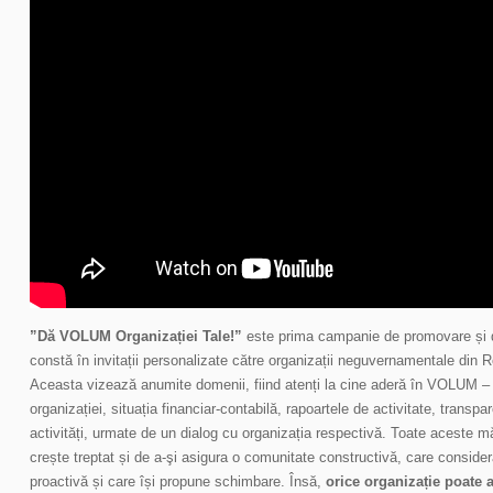
”Dă VOLUM Organizației Tale!”
este prima campanie de promovare și d
constă în invitații personalizate către organizații neguvernamentale din R
Aceasta vizează anumite domenii, fiind atenți la cine aderă în VOLUM – e
organizației, situația financiar-contabilă, rapoartele de activitate, transpar
activități, urmate de un dialog cu organizația respectivă. Toate aceste 
crește treptat și de a-şi asigura o comunitate constructivă, care consider
proactivă și care își propune schimbare. Însă,
orice organizație poate