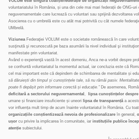
VOLUM este singura coaliție/federație de organizații neguvernament
voluntariatului în România, și una din cele mai mari federații de ONG-uri 
neguvernamentale care lucrează cu voluntari sau sprijină dezvoltarea volu
Asocierea cu o umbrelă este cu atât mai potrivită cu cât numele federaţ
UMbrelă.
Viziunea
Federaţiei VOLUM este o societate românească în care volunta
susţinută şi recunoscută pe baza asumării la nivel individual şi instituţiona
manifestate prin voluntariat.
Având o experienţă vastă în acest domeniu, Anca ne-a vorbit despre pro
se confruntă voluntariatul la momentul actual, iar concluzia este că Rom
cel mai important este că depindem de schimbarea de mentalitate și edu
să dăruiești din timpul și cunoștințele tale, să nu rămâi pasiv. Mentalitat
poate fi depășit prin informare corectă și educație.”
De asemenea, Român
deficitară a sectorului neguvernamental
,
lipsa cunoștințelor despre
umane și financiare insuficiente și uneori
lipsa de transparență
a acesto
vor influența mult timp de acum înainte voluntariatul în România. Cu toat
organizațiile conștientizează nevoia de profesionalizare
în general,
o
ușor
cu privire la implicarea în comunitate, iar
instituțiile publice înc
atenție
subiectului.