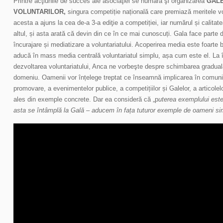
Printre acţiunile de succes ale asociaţiei se numără şi organizarea
GALE
VOLUNTARILOR,
singura competiție națională care premiază meritele vol
acesta a ajuns la cea de-a 3-a ediţie a competiției, iar numărul și calitate
altul, și asta arată că devin din ce în ce mai cunoscuți. Gala face parte 
încurajare și mediatizare a voluntariatului. Acoperirea media este foarte 
aducă în mass media centrală voluntariatul simplu, așa cum este el. La î
dezvoltarea voluntariatului, Anca ne vorbeşte despre schimbarea gradual
domeniu. Oamenii vor înțelege treptat ce înseamnă implicarea în comunit
promovare, a evenimentelor publice, a competițiilor și Galelor, a articolel
ales din exemple concrete. Dar ea consideră că „p
uterea exemplului este
asta se întâmplă la Gală – aducem în fața tuturor exemple de oameni si