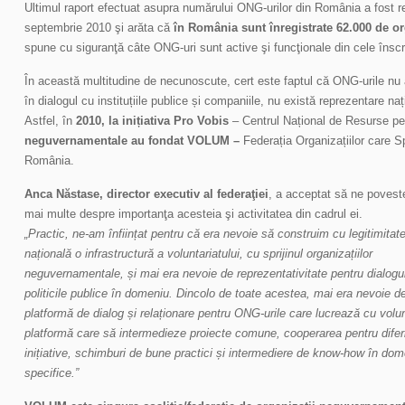
Ultimul raport efectuat asupra numărului ONG-urilor din România a fost r
septembrie 2010 şi arăta că
în România sunt înregistrate
62.000 de or
spune cu siguranţă câte ONG-uri sunt active şi funcţionale din cele înscris
În această multitudine de necunoscute, cert este faptul că ONG-urile n
în dialogul cu instituțiile publice și companiile, nu există reprezentare na
Astfel, în
2010, la inițiativa Pro Vobis
– Centrul Național de Resurse pe
neguvernamentale au fondat VOLUM –
Federația Organizațiilor care Sp
România.
Anca Năstase, director executiv al federaţiei
, a acceptat să ne poves
mai multe despre importanţa acesteia şi activitatea din cadrul ei.
„Practic, ne-am înființat pentru că era nevoie să construim cu legitimitat
națională o infrastructură a voluntariatului, cu sprijinul organizațiilor
neguvernamentale, și mai era nevoie de reprezentativitate pentru dialogul
politicile publice în domeniu. Dincolo de toate acestea, mai era nevoie d
platformă de dialog și relaționare pentru ONG-urile care lucrează cu volun
platformă care să intermedieze proiecte comune, cooperarea pentru difer
inițiative, schimburi de bune practici și intermediere de know-how în dom
specifice.”