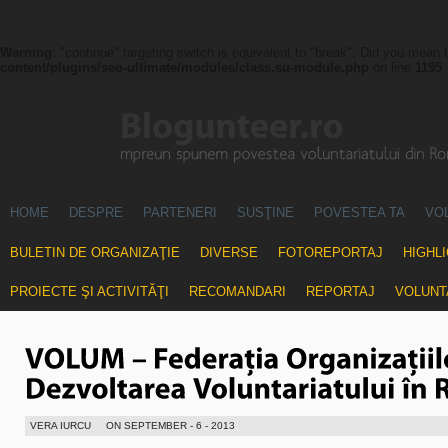
Warning
: "continue" targeting switch is equivalent to "break". Did you mean 
content/plugins/seo-ultimate/modules/class.su-module.php
on line
1195
HOME
DESPRE
PARTENERI
SUSŢINE
POVESTEA TA
VO
BULETIN DE ORGANIZAŢIE
DIVERSE
FOTOREPORTAJ
HIGHL
PROIECTE ŞI ACTIVITĂŢI
RECOMANDARI
REPORTAJ
VOLUNT
VERA IURCU
ON SEPTEMBER - 6 - 2013