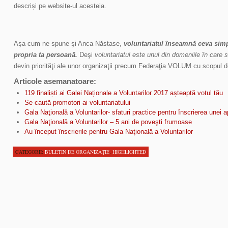
descriși pe website-ul acesteia.
Aşa cum ne spune şi Anca Năstase,
voluntariatul înseamnă ceva simp
propria ta persoană.
Deşi
voluntariatul este unul din domeniile în care 
devin priorităţi ale unor organizaţii precum Federaţia VOLUM cu scopul de
Articole asemanatoare:
119 finaliști ai Galei Naționale a Voluntarilor 2017 așteaptă votul tău
Se caută promotori ai voluntariatului
Gala Naţională a Voluntarilor- sfaturi practice pentru înscrierea unei ap
Gala Naţională a Voluntarilor – 5 ani de poveşti frumoase
Au început înscrierile pentru Gala Naţională a Voluntarilor
CATEGORII:
BULETIN DE ORGANIZAŢIE
,
HIGHLIGHTED