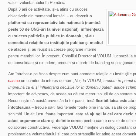
valorii voluntariatului în România.
După 3 ani de activitate, şi-a atins cu succes
obiectivele din momentul lansării – au devenit
o
platformă cu reprezentativitate națională (numără
peste 50 de ONG-uri la nivel național
),
influenţează
cu succes politicile publice în domeniu
, şi-
au
consolidat relațiile cu instituțiile publice și mediul
de afaceri
și au reușit să creeze programe interne
pentru membrii lor. În prezent, Consiliul Director al VOLUM lucrează la o
de consolidare și extindere, precum și o parte de branding și poziționare.
Am întrebat-o pe Anca despre cum sunt abordate relaţiile cu instituţiile p
casino
un numitor de interes comun.
„Noi, la VOLUM, credem în primul r
împreună cu ei și influențând deciziile lor în domeniu putem aduce schi
important de advocacy, de aceea au căutat mereu soluții de colaborare și d
Recunoaşte că există provocări la tot pasul, însă
flexibilitatea este atu
întotdeauna
– trebuie sa-ți faci temele foarte bine înainte, să știi ce pr
schimbi. Un alt lucru foarte important este
să ajungi la cei care decid s
aduci argumente clare și definite corect
pentru care e nevoie de schi
colaborare constructivă, Federaţia VOLUM menţine un dialog constant cu i
problematica voluntariatului și care prin strategiile lor ating acest do