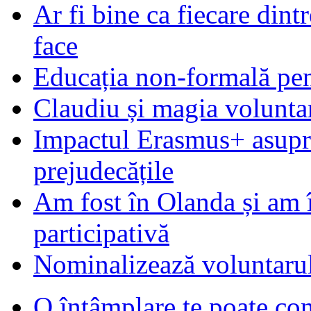
Ar fi bine ca fiecare dintr
face
Educația non-formală pen
Claudiu și magia voluntar
Impactul Erasmus+ asupra t
prejudecățile
Am fost în Olanda și am 
participativă
Nominalizează voluntarul
O întâmplare te poate con