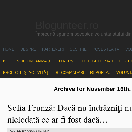
Blogunteer.ro
Împreună spunem povestea voluntariatului di
HOME
DESPRE
PARTENERI
SUSŢINE
POVESTEA TA
VO
BULETIN DE ORGANIZAŢIE
DIVERSE
FOTOREPORTAJ
HIGHL
PROIECTE ŞI ACTIVITĂŢI
RECOMANDARI
REPORTAJ
VOLUNT
Archive for November 16th,
Sofia Frunză: Dacă nu îndrăzniţi nu
niciodată ce ar fi fost dacă…
POSTED BY ANCA STEFANA