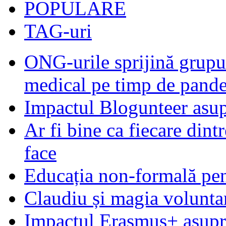
POPULARE
TAG-uri
ONG-urile sprijină grupur
medical pe timp de pand
Impactul Blogunteer asupr
Ar fi bine ca fiecare dintr
face
Educația non-formală pen
Claudiu și magia voluntar
Impactul Erasmus+ asupra t