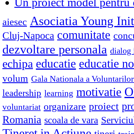
Un proiect model pentru 
Asociatia Young Init
aiesec
comunitate
Cluj-Napoca
conc
dezvoltare personala
dialog 
educatie
echipa
educatie n
volum
Gala Nationala a Voluntarilor
O
motivatie
leadership
learning
pr
proiect
organizare
voluntariat
Romania
scoala de vara
Serviciu
Tineret in Actiune
tineri