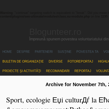
Warning
: "continue" targeting switch is equivalent to "break". Did you mean 
content/plugins/seo-ultimate/modules/class.su-module.php
on line
1195
Blogunteer.ro
Împreună spunem povestea voluntariatului di
HOME
DESPRE
PARTENERI
SUSŢINE
POVESTEA TA
VO
BULETIN DE ORGANIZAŢIE
DIVERSE
FOTOREPORTAJ
HIGHL
PROIECTE ŞI ACTIVITĂŢI
RECOMANDARI
REPORTAJ
VOLUNT
Archive for November 7th, 
Sport, ecologie Еџi culturДѓ la Е