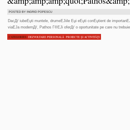
&amp;amp;amp;quot;Pathos&amp;
POSTED BY INGRID POPESCU
DacДѓ iubeЕџti muntele, drumeЕЈiile Еџi eЕџti conЕџtient de importanЕЈ
viaЕЈa modernДѓ, Pathos Г®ЕЈi oferДѓ o oportunitate pe care nu trebuie 
CATEGORIES:
DEZVOLTARE PERSONALĂ
,
PROIECTE ŞI ACTIVITĂŢI