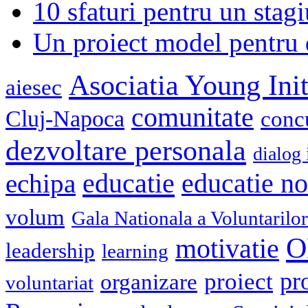
10 sfaturi pentru un stagi
Un proiect model pentru 
Asociatia Young Init
aiesec
comunitate
Cluj-Napoca
conc
dezvoltare personala
dialog 
educatie
echipa
educatie n
volum
Gala Nationala a Voluntarilor
O
motivatie
leadership
learning
pr
proiect
organizare
voluntariat