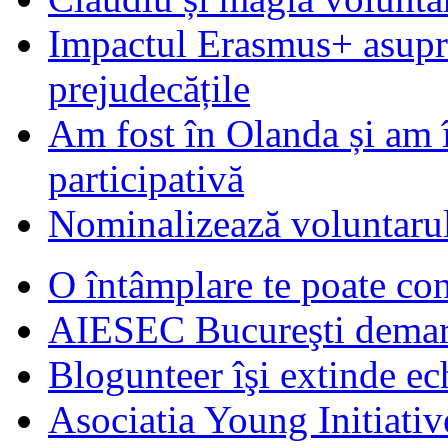
Impactul Erasmus+ asupra t
prejudecățile
Am fost în Olanda și am 
participativă
Nominalizează voluntarul
O întâmplare te poate con
AIESEC Bucureşti demare
Blogunteer îşi extinde ec
Asociatia Young Initiati