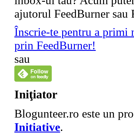
inbox-ul tau? Acum putem
ajutorul FeedBurner sau 
Înscrie-te pentru a primi
prin FeedBurner!
sau
Iniţiator
Blogunteer.ro este un pro
Initiative
.