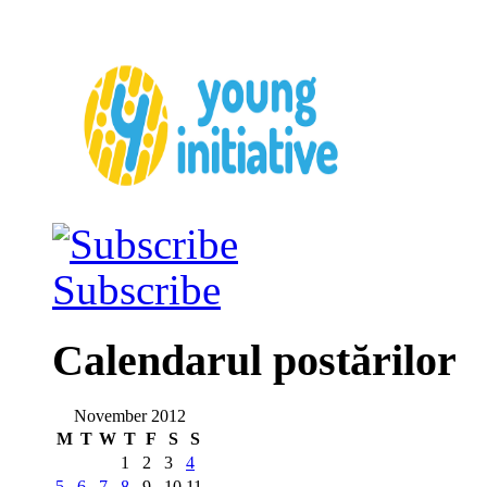
Subscribe
Calendarul postărilor
November 2012
M
T
W
T
F
S
S
1
2
3
4
5
6
7
8
9
10
11