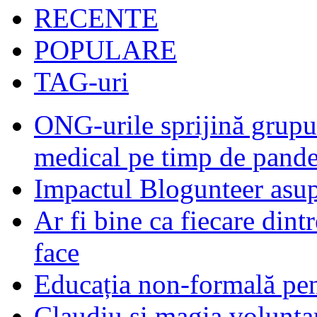
RECENTE
POPULARE
TAG-uri
ONG-urile sprijină grupur
medical pe timp de pand
Impactul Blogunteer asupr
Ar fi bine ca fiecare dintr
face
Educația non-formală pen
Claudiu și magia voluntar