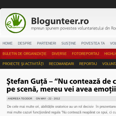
HOME
DESPRE
PARTENERI
SUSŢINE
POVESTEA TA
VO
BULETIN DE ORGANIZAŢIE
DIVERSE
FOTOREPORTAJ
HIGHL
PROIECTE ŞI ACTIVITĂŢI
RECOMANDARI
REPORTAJ
VOLUNT
ANDREEA TEODOR
ON MAY - 22 - 2012
De cele mai multe ori, abilitățile oratorice au un rol decisiv în prezentar
mai multe cazuri funcţionând regula “Nu contează neapărat ce spui, ci cu