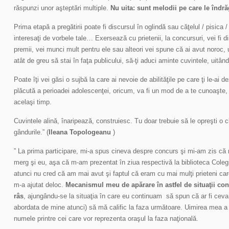
răspunzi unor aşteptări multiple.
Nu uita: sunt melodii pe care le îndră
Prima etapă a pregătirii poate fi discursul în oglindă sau căţelul / pisica /
interesaţi de vorbele tale… Exersează cu prietenii, la concursuri, vei fi d
premii, vei munci mult pentru ele sau alteori vei spune că ai avut noroc, 
atât de greu să stai în faţa publicului, să-ţi aduci aminte cuvintele, uitân
Poate îţi vei găsi o sujbă la care ai nevoie de abilităţile pe care ţi le-ai d
plăcută a perioadei adolescenţei, oricum, va fi un mod de a te cunoaşte, d
acelaşi timp.
Cuvintele alină, înaripează, construiesc. Tu doar trebuie să le opreşti o c
gândurile.” (
Ileana Topologeanu
)
” La prima participare, mi-a spus cineva despre concurs şi mi-am zis că
merg şi eu, aşa că m-am prezentat în ziua respectivă la biblioteca Coleg
atunci nu cred că am mai avut şi faptul că eram cu mai mulţi prieteni car
m-a ajutat deloc.
Mecanismul meu de apărare în astfel de situaţii con
râs
, ajungându-se la situaţia în care eu continuam să spun că ar fi cev
abordata de mine atunci) să mă calific la faza următoare. Uimirea mea a
numele printre cei care vor reprezenta oraşul la faza naţională.