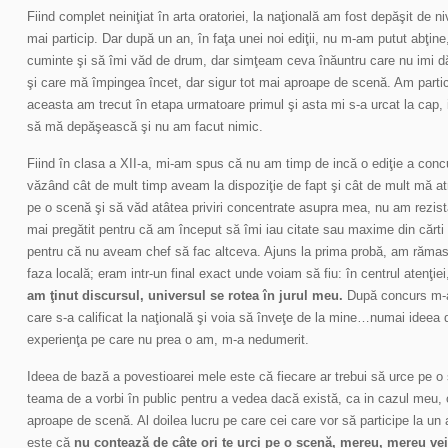
Fiind complet neiniţiat în arta oratoriei, la naţională am fost depăşit de n
mai particip. Dar după un an, în faţa unei noi ediţii, nu m-am putut abţin
cuminte şi să îmi văd de drum, dar simţeam ceva înăuntru care nu imi 
şi care mă împingea încet, dar sigur tot mai aproape de scenă. Am partic
aceasta am trecut în etapa urmatoare primul şi asta mi s-a urcat la cap, i
să mă depăşească şi nu am facut nimic.
Fiind în clasa a XII-a, mi-am spus că nu am timp de incă o ediţie a concu
văzând cât de mult timp aveam la dispoziţie de fapt şi cât de mult mă atra
pe o scenă şi să văd atâtea priviri concentrate asupra mea, nu am rezist
mai pregătit pentru că am început să îmi iau citate sau maxime din cărti
pentru că nu aveam chef să fac altceva. Ajuns la prima probă, am rămas 
faza locală; eram intr-un final exact unde voiam să fiu: în centrul atenţie
am ţinut discursul, universul se rotea în jurul meu.
După concurs m-am
care s-a calificat la naţională şi voia să înveţe de la mine…numai ideea 
experienţa pe care nu prea o am, m-a nedumerit.
Ideea de bază a povestioarei mele este că fiecare ar trebui să urce pe o 
teama de a vorbi în public pentru a vedea dacă există, ca in cazul meu,
aproape de scenă. Al doilea lucru pe care cei care vor să participe la un a
este că
nu contează de câte ori te urci pe o scenă, mereu, mereu vei