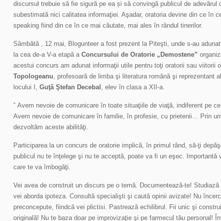
discursul trebuie să fie sigură pe ea și să convingă publicul de adevărul 
subestimată nici calitatea informaţiei. Aşadar, oratoria devine din ce în ce
speaking fiind din ce în ce mai căutate, mai ales în rândul tinerilor.
Sâmbătă , 12 mai, Blogunteer a fost prezent la Piteşti, unde s-au adunat t
la cea de-a V-a etapă a
Concursului de Oratorie „Demostene”
organiz
acestui concurs am adunat informaţii utile pentru toţi oratorii sau viitorii
Topologeanu
, profesoară de limba şi literatura română şi reprezentant al 
locului I,
Guţă Ştefan Decebal
, elev în clasa a XII-a.
” Avem nevoie de comunicare în toate situaţiile de viaţă, indiferent pe ce p
Avem nevoie de comunicare în familie, în profesie, cu prietenii… Prin ur
dezvoltăm aceste abilităţi.
Participarea la un concurs de oratorie implică, în primul rând, să-ţi depăş
publicul nu te înţelege şi nu te acceptă, poate va fi un eşec. Importantă 
care te va îmbogăţi.
Vei avea de construit un discurs pe o temă. Documentează-te! Studiază
vei aborda ipoteza. Consultă specialişti şi caută opinii avizate! Nu încerc
preconcepute, fiindcă vei plictisi. Pastrează echilibrul. Fii unic şi constr
originală! Nu te baza doar pe improvizaţie şi pe farmecul tău personal! Î