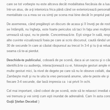
care se tot vorbeşte nu este altceva decât modalitatea fiecăruia de a lua
într-un atuu, de a-ţi interioriza frica până când se exteriorizează persona
mentalitate ca a mea se va simţi pe scena mai bine decât în propriul pat
De asemenea, când pregăteşti un discurs de acasa şi îl înveţi pe de rost
se întâmplă, nu îngheţa, este foarte periculos să taci în faţa unei mulţimi
urmează să spui, nu te pierde. Concentrează-te. Eşti singur în sală, resp
alte cuvinte vizualizează foaia pe care ai scris discursul, caută rândul u
30 de secunde în care ai căutat răspunsul au trecut în 3-4 şi tu ţi-ai relu
seama că te-ai pierdut.
Deschide-te publicului
, coboară de pe scenă, daca ai un sacou şi o că
identifică-te cu audienţa, interacţionează cu ei, foloseşte gesturi ample m
multe gesturi mici, la nivel de degete pe care să nu le obseve ceilalti, d
Zambeşte mult şi nu te uita la vreo persoană anume, uite-te peste ele şi 
fiecare 3-4 secunde, dar lasă impresia ca i-ai privit în ochi.
Cel mai important, când cobori de pe scenă, este să te relaxezi imediat ce
vei tremura şi vei simţi cum eşti inundat de adrenalină. Cam în asta const
Guţă Ştefan Decebal
)