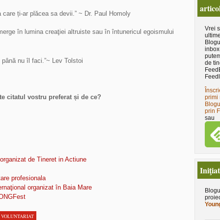
artico
a care ți-ar plăcea sa devii.” ~ Dr. Paul Homoly
Vrei 
rge în lumina creaţiei altruiste sau în întunericul egoismului
ultime
Blogu
inbox
putem
 până nu îl faci.”~ Lev Tolstoi
de tin
Feed
Feedl
Înscri
te citatul vostru preferat și de ce?
primi 
Blogu
prin 
sau
 organizat de Tineret in Actiune
Iniţia
tare profesionala
naţional organizat în Baia Mare
Blogu
a ONGFest
proie
Young
,
VOLUNTARIAT