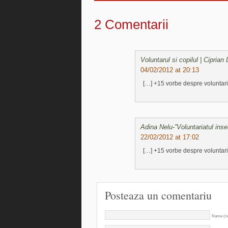
2 Comentarii
Voluntarul si copilul | Ciprian
04/02/2012 at 20:13
[…] +15 vorbe despre voluntaria
Adina Nelu-”Voluntariatul ins
22/02/2012 at 17:02
[…] +15 vorbe despre voluntaria
Posteaza un comentariu
Name (re