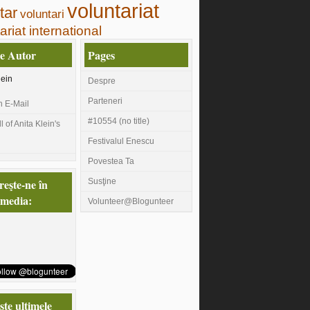
voluntariat
tar
voluntari
ariat international
e Autor
Pages
lein
Despre
Parteneri
n E-Mail
#10554 (no title)
 of Anita Klein's
Festivalul Enescu
Povestea Ta
eşte-ne în
Susţine
 media:
Volunteer@Blogunteer
te ultimele