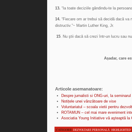
13.
“Ia toate deciziile gândindu-te la persoan
14.
“Fiecare om ar trebui să decidă dacă va me
distructiv.”~ Martin Luther King, Jr.
15
. Nu ştii dacă să crezi într-un lucru sau nu
Așadar, care es
Articole asemanatoare:
Despre jurnalisti si ONG-uri, la seminarul
Notițele unei vânzătoare de vise
Voluntariatul – scoala vietii pentru dezvol
ROTAMUN – cel mai mare eveniment inter
Asociatia Young Initiative vă aşteaptă l
CATEGORII:
DEZVOLTARE PERSONALĂ
,
HIGHLIGHTED