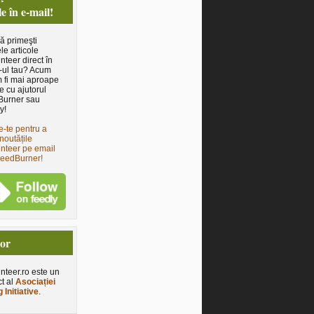
le în e-mail!
să primeşti
le articole
nteer direct în
-ul tau? Acum
 fi mai aproape
e cu ajutorul
Burner sau
y!
e-te pentru a
noutățile
nteer pe email
FeedBurner!
tor
nteer.ro este un
ct al
Asociației
 Initiative
.