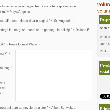
volun
ţi.Iubeşte cu pasiune,pentru că viaţa te rasplăteşte cu
volunt
at tu.”~ Maya Angelou
Despr
nu călătoresc citesc doar o pagină.” ~ St. Augustine
Anita K
eşti la tine şi să începi să te gandeşti la ceilalţi.” ~ Rolland E.
Write a
Read all
fort.” ~ Neale Donald Walsch
Posts
inţe?” ~
Urmăr
ui poți fi
social
este
e noi
at
Primeş
tru cei care au nevoie de ajutor.” ~ Albert Schweitzer