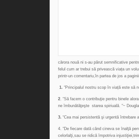
cărora nouă ni s-au părut semnificative pentru 
felul cum ar trebui să privească viața un volu
printr-un comentariu,în partea de jos a paginii
1.
“Principalul nostru scop în viață este să
2
. “Să facem o contribuţie pentru binele alor
ne îmbunătăţeşte starea spiriuală. “~ Doug
3.
“Cea mai persistentă şi urgentă întrebare a v
4. “De fiecare dată când cineva se înalţă pe
celorlalţi,sau se ridică împotriva injustiţiei