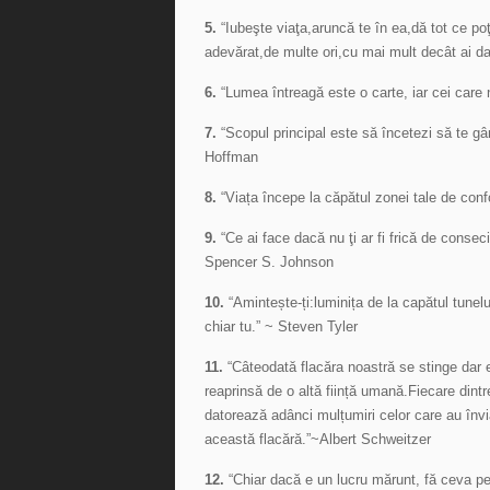
5.
“Iubeşte viaţa,aruncă te în ea,dă tot ce po
adevărat,de multe ori,cu mai mult decât ai d
6.
“Lumea întreagă este o carte, iar cei care 
7.
“Scopul principal este să încetezi să te gând
Hoffman
8.
“Viața începe la căpătul zonei tale de con
9.
“Ce ai face dacă nu ţi ar fi frică de consec
Spencer S. Johnson
10.
“Amintește-ți:luminița de la capătul tunelul
chiar tu.” ~ Steven Tyler
11.
“Câteodată flacăra noastră se stinge dar 
reaprinsă de o altă ființă umană.Fiecare dintr
datorează adânci mulțumiri celor care au învi
această flacără.”~Albert Schweitzer
12.
“Chiar dacă e un lucru mărunt, fă ceva pen