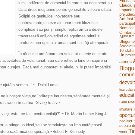
Educația
lumii,indiferent de domeniul în care s-au consacrat,au
Claudiu ș
lăsat drept moștenire pentru generațiile viitoare citate.
Impactul 
prejudecă
Sclipiri de geniu,idei inovatoare sau
Am fost 
controversate,sinteze ale unor teorii filozofice
participa
Nominali
complexe sau pur și simplu replici amuzante,ele
O întâmp
traversează anii,dovedind că agerimea minții și
AIESEC B
Bloguntee
profunzimea spiritului uman sunt calități atemporale.
Asociati
10 sfatur
În rândurile următoare,am selectat o serie de citate
Un proie
activitatea de voluntariat, sau care reflectă bine principiile și
aiesec
ntar curajos. Dacă mai cunoașteți și altele, ni le puteți împărtăși
Blogu
.
comuni
dezvolt
 ne ajutăm semenii.” ~ Dalai Lama
intercultur
educat
a ne lungeşte viaţa,ne întăreşte imunitatea,sănătatea mentală şi
Gala Nati
las Lawson în cartea
Giving to Live
invatare
ieţii este: ce faci pentru ceilalţi?” ~ Dr. Martin Luther King Jr.
oportun
proiect
ntru a atinge un ideal,sau se straduieşte sa îmbunatăţească
scoala d
Ti
,trimite o rază mică de speranţă.~Robert F. Kennedy
work