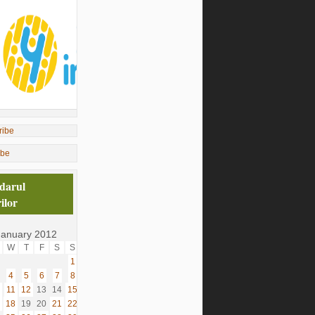
ibe
darul
ilor
January 2012
W
T
F
S
S
1
4
5
6
7
8
11
12
13
14
15
18
19
20
21
22