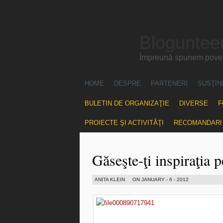
Blogunteer
Împreună spunem povest
HOME
DESPRE
PARTENERI
SUSŢIN
BULETIN DE ORGANIZAŢIE
DIVERSE
F
PROIECTE ŞI ACTIVITĂŢI
RECOMANDARI
Găseşte-ţi inspiraţia p
ANITA KLEIN
ON JANUARY - 6 - 2012