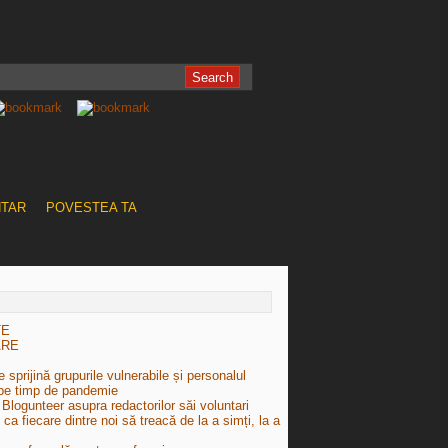
NTAR
POVESTEA TA
TE
ARE
 sprijină grupurile vulnerabile și personalul
pe timp de pandemie
Blogunteer asupra redactorilor săi voluntari
e ca fiecare dintre noi să treacă de la a simți, la a