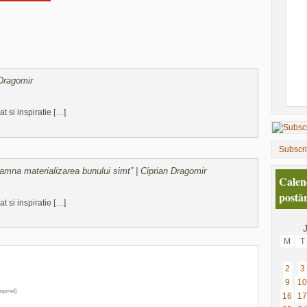
 Dragomir
t si inspiratie […]
Subscr
eamna materializarea bunului simt” | Ciprian Dragomir
Calen
postăr
t si inspiratie […]
M
T
2
3
9
10
quired)
16
17