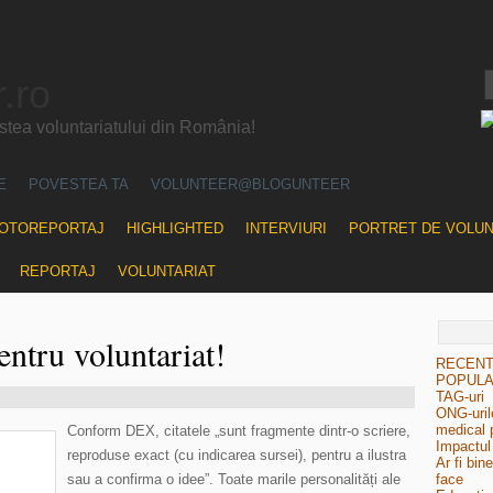
.ro
ea voluntariatului din România!
E
POVESTEA TA
VOLUNTEER@BLOGUNTEER
OTOREPORTAJ
HIGHLIGHTED
INTERVIURI
PORTRET DE VOLU
REPORTAJ
VOLUNTARIAT
entru voluntariat!
RECEN
POPUL
TAG-uri
ONG-urile
medical 
Conform DEX, citatele „sunt fragmente dintr-o scriere,
Impactul 
reproduse exact (cu indicarea sursei), pentru a ilustra
Ar fi bin
sau a confirma o idee”. Toate marile personalități ale
face