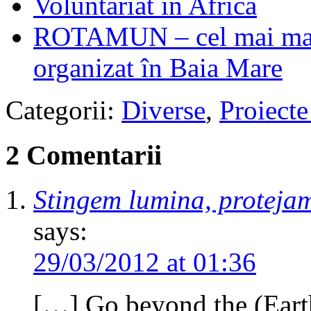
Voluntariat în Africa
ROTAMUN – cel mai mare
organizat în Baia Mare
Categorii:
Diverse
,
Proiecte 
2 Comentarii
Stingem lumina, proteja
says:
29/03/2012 at 01:36
[…] Go beyond the (Eart