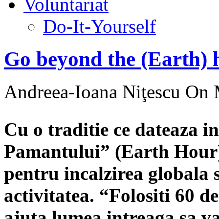
Voluntariat
Do-It-Yourself
Go beyond the (Earth) 
Andreea-Ioana Niţescu
On M
Cu o traditie ce dateaza i
Pamantului” (Earth Hour) 
pentru incalzirea globala
activitatea. “Folositi 60 
ajuta lumea intreaga sa 