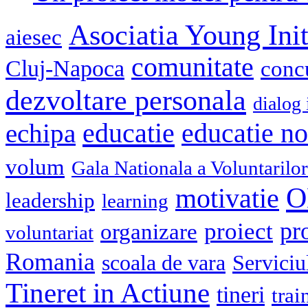
Asociatia Young Init
aiesec
comunitate
Cluj-Napoca
conc
dezvoltare personala
dialog 
educatie
echipa
educatie n
volum
Gala Nationala a Voluntarilor
O
motivatie
leadership
learning
pr
proiect
organizare
voluntariat
Romania
scoala de vara
Serviciu
Tineret in Actiune
tineri
trai