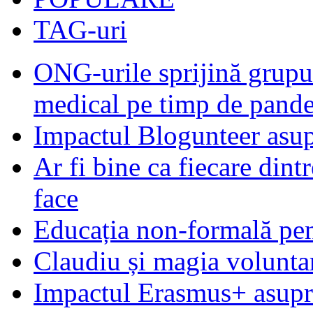
TAG-uri
ONG-urile sprijină grupur
medical pe timp de pand
Impactul Blogunteer asupr
Ar fi bine ca fiecare dintr
face
Educația non-formală pen
Claudiu și magia voluntar
Impactul Erasmus+ asupra t