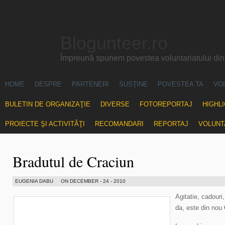
Blogunteer.ro
Împreună spunem povestea voluntariatului di
HOME
DESPRE
PARTENERI
SUSŢINE
POVESTEA TA
VO
BULETIN DE ORGANIZAŢIE
DIVERSE
FOTOREPORTAJ
HIGHL
PROIECTE ŞI ACTIVITĂŢI
RECOMANDARI
REPORTAJ
VOLUNT
Bradutul de Craciun
EUGENIA DABU
ON DECEMBER - 24 - 2010
Agitatie, cadouri
da, este din nou