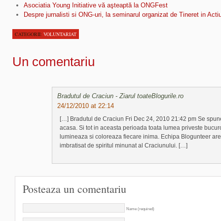
Asociatia Young Initiative vă aşteaptă la ONGFest
Despre jurnalisti si ONG-uri, la seminarul organizat de Tineret in Acti
CATEGORII:
VOLUNTARIAT
Un comentariu
Bradutul de Craciun - Ziarul toateBlogurile.ro
24/12/2010 at 22:14
[…] Bradutul de Craciun Fri Dec 24, 2010 21:42 pm Se spun
acasa. Si tot in aceasta perioada toata lumea priveste bucu
lumineaza si coloreaza fiecare inima. Echipa Blogunteer are
imbratisat de spiritul minunat al Craciunului. […]
Posteaza un comentariu
Name (required)