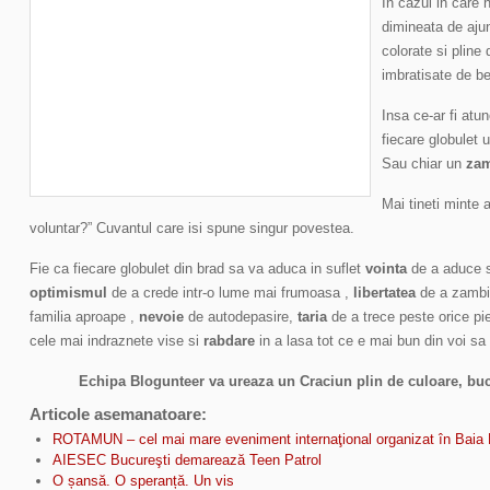
In cazul in care
dimineata de aju
colorate si pline 
imbratisate de be
Insa ce-ar fi atu
fiecare globulet 
Sau chiar un
za
Mai tineti minte a
voluntar?” Cuvantul care isi spune singur povestea.
Fie ca fiecare globulet din brad sa va aduca in suflet
vointa
de a aduce s
optimismul
de a crede intr-o lume mai frumoasa ,
libertatea
de a zambi 
familia aproape ,
nevoie
de autodepasire,
taria
de a trece peste orice pi
cele mai indraznete vise si
rabdare
in a lasa tot ce e mai bun din voi sa 
Echipa Blogunteer
va ureaza un Craciun plin de culoare, bu
Articole asemanatoare:
ROTAMUN – cel mai mare eveniment internaţional organizat în Baia
AIESEC Bucureşti demarează Teen Patrol
O șansă. O speranță. Un vis