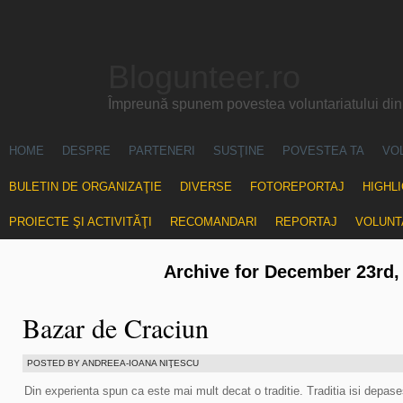
Blogunteer.ro
Împreună spunem povestea voluntariatului di
HOME
DESPRE
PARTENERI
SUSŢINE
POVESTEA TA
VO
BULETIN DE ORGANIZAŢIE
DIVERSE
FOTOREPORTAJ
HIGHL
PROIECTE ŞI ACTIVITĂŢI
RECOMANDARI
REPORTAJ
VOLUNT
Archive for December 23rd,
Bazar de Craciun
POSTED BY ANDREEA-IOANA NIŢESCU
Din experienta spun ca este mai mult decat o traditie. Traditia isi depases