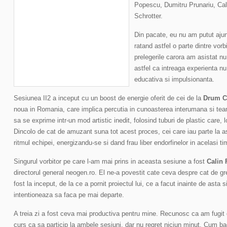
Popescu, Dumitru Prunariu, Cal
Schrotter.
Din pacate, eu nu am putut ajunge
ratand astfel o parte dintre vorb
prelegerile carora am asistat 
astfel ca intreaga experienta nu 
educativa si impulsionanta.
Sesiunea II2 a inceput cu un boost de energie oferit de cei de la
Drum C
noua in Romania, care implica percutia in cunoasterea interumana si teamb
sa se exprime intr-un mod artistic inedit, folosind tuburi de plastic care,
Dincolo de cat de amuzant suna tot acest proces, cei care iau parte la a
ritmul echipei, energizandu-se si dand frau liber endorfinelor in acelasi ti
Singurul vorbitor pe care l-am mai prins in aceasta sesiune a fost
Calin
directorul general neogen.ro. El ne-a povestit cate ceva despre cat de gr
fost la inceput, de la ce a pornit proiectul lui, ce a facut inainte de asta s
intentioneaza sa faca pe mai departe.
A treia zi a fost ceva mai productiva pentru mine. Recunosc ca am fugit 
curs ca sa particip la ambele sesiuni, dar nu regret niciun minut. Cum ba