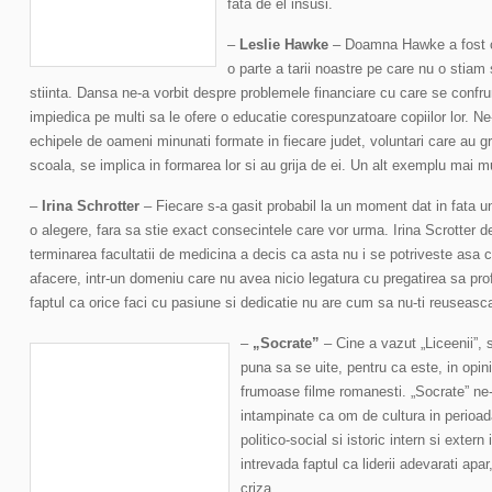
fata de el insusi.
–
Leslie Hawke
– Doamna Hawke a fost ce
o parte a tarii noastre pe care nu o stia
stiinta. Dansa ne-a vorbit despre problemele financiare cu care se confrun
impiedica pe multi sa le ofere o educatie corespunzatoare copiilor lor. N
echipele de oameni minunati formate in fiecare judet, voluntari care au grij
scoala, se implica in formarea lor si au grija de ei. Un alt exemplu mai mu
–
Irina Schrotter
– Fiecare s-a gasit probabil la un moment dat in fata un
o alegere, fara sa stie exact consecintele care vor urma. Irina Scrotter d
terminarea facultatii de medicina a decis ca asta nu i se potriveste asa c
afacere, intr-un domeniu care nu avea nicio legatura cu pregatirea sa prof
faptul ca orice faci cu pasiune si dedicatie nu are cum sa nu-ti reuseasc
–
„Socrate”
– Cine a vazut „Liceenii”, s
puna sa se uite, pentru ca este, in opini
frumoase filme romanesti. „Socrate” ne-a
intampinate ca om de cultura in perioa
politico-social si istoric intern si exter
intrevada faptul ca liderii adevarati ap
criza.