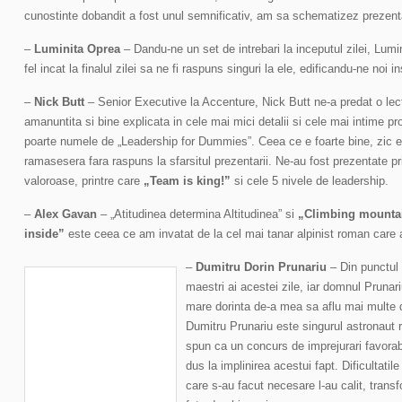
cunostinte dobandit a fost unul semnificativ, am sa schematizez prezenta
–
Luminita Oprea
– Dandu-ne un set de intrebari la inceputul zilei, Lum
fel incat la finalul zilei sa ne fi raspuns singuri la ele, edificandu-ne noi 
–
Nick Butt
– Senior Executive la Accenture, Nick Butt ne-a predat o lect
amanuntita si bine explicata in cele mai mici detalii si cele mai intime pr
poarte numele de „Leadership for Dummies”. Ceea ce e foarte bine, zic eu
ramasesera fara raspuns la sfarsitul prezentarii. Ne-au fost prezentate pr
valoroase, printre care
„Team is king!”
si cele 5 nivele de leadership.
–
Alex Gavan
– „Atitudinea determina Altitudinea” si
„Climbing mountai
inside”
este ceea ce am invatat de la cel mai tanar alpinist roman care a
–
Dumitru Dorin Prunariu
– Din punctul 
maestri ai acestei zile, iar domnul Prunari
mare dorinta de-a mea sa aflu mai multe
Dumitru Prunariu este singurul astronaut
spun ca un concurs de imprejurari favora
dus la implinirea acestui fapt. Dificultatile
care s-au facut necesare l-au calit, transf