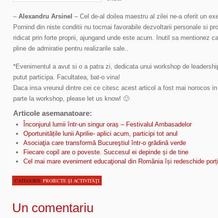
–
Alexandru Arsinel
– Cel de-al doilea maestru al zilei ne-a oferit un 
Pornind din niste conditii nu tocmai favorabile dezvoltarii personale si pr
ridicat prin forte proprii, ajungand unde este acum. Inutil sa mentionez c
pline de admiratie pentru realizarile sale..
*Evenimentul a avut si o a patra zi, dedicata unui workshop de leadership 
putut participa. Facultatea, bat-o vina!
Daca insa vreunul dintre cei ce citesc acest articol a fost mai norocos in 
parte la workshop, please let us know! 🙂
Articole asemanatoare:
Înconjurul lumii într-un singur oraș – Festivalul Ambasadelor
Oportunitățile lunii Aprilie- aplici acum, participi tot anul
Asociaţia care transformă Bucureştiul într-o grădină verde
Fiecare copil are o poveste. Succesul ei depinde și de tine
Cel mai mare eveniment educaţional din România își redeschide porți
CATEGORII:
PROIECTE ŞI ACTIVITĂŢI
Un comentariu