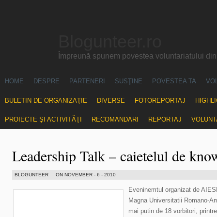
Blogunteer.ro
Împreună spunem povestea voluntariatului di
HOME
DESPRE
PARTENERI
SUSŢINE
POVESTEA TA
VO
BULETIN DE ORGANIZAŢIE
DIVERSE
FOTOREPORTAJ
HIGHL
PROIECTE ŞI ACTIVITĂŢI
RECOMANDARI
REPORTAJ
VOLUNT
Leadership Talk – caietelul de kn
BLOGUNTEER
ON NOVEMBER - 6 - 2010
Eveninemtul organizat de AIESE
Magna Universitatii Romano-Ame
mai putin de 18 vorbitori, print