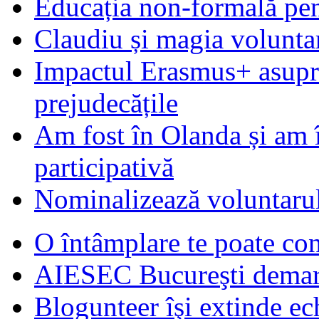
Educația non-formală pen
Claudiu și magia voluntar
Impactul Erasmus+ asupra t
prejudecățile
Am fost în Olanda și am 
participativă
Nominalizează voluntarul
O întâmplare te poate con
AIESEC Bucureşti demare
Blogunteer îşi extinde ec