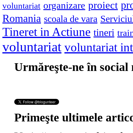
pr
proiect
organizare
voluntariat
Romania
scoala de vara
Serviciu
Tineret in Actiune
tineri
trai
voluntariat
voluntariat in
Urmăreşte-ne în social
Primeşte ultimele artico