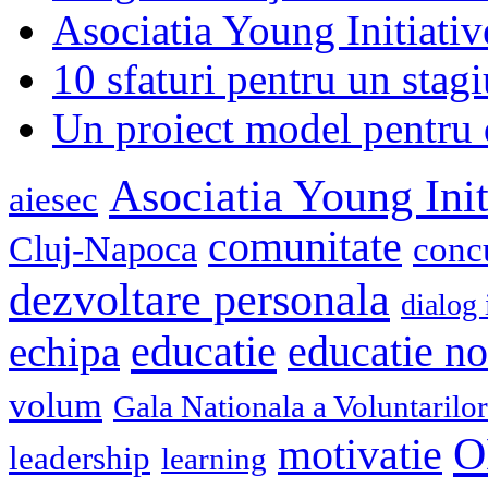
Asociatia Young Initiati
10 sfaturi pentru un stagi
Un proiect model pentru 
Asociatia Young Init
aiesec
comunitate
Cluj-Napoca
conc
dezvoltare personala
dialog 
educatie
echipa
educatie n
volum
Gala Nationala a Voluntarilor
O
motivatie
leadership
learning