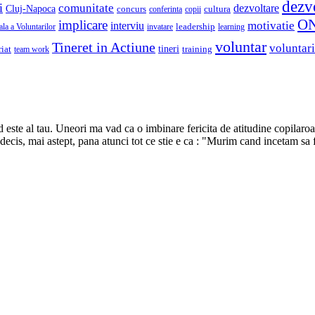
dezv
i
comunitate
dezvoltare
Cluj-Napoca
concurs
cultura
copii
conferinta
O
implicare
motivatie
interviu
la a Voluntarilor
invatare
leadership
learning
voluntar
Tineret in Actiune
voluntari
iat
tineri
team work
training
d este al tau. Uneori ma vad ca o imbinare fericita de atitudine copilaroa
 decis, mai astept, pana atunci tot ce stie e ca : "Murim cand incetam sa