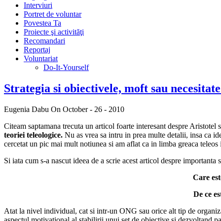
Interviuri
Portret de voluntar
Povestea Ta
Proiecte şi activităţi
Recomandari
Reportaj
Voluntariat
Do-It-Yourself
Strategia si obiectivele, moft sau necesitat
Eugenia Dabu
On October - 26 - 2010
Citeam saptamana trecuta un articol foarte interesant despre Aristotel s
teoriei teleologice.
Nu as vrea sa intru in prea multe detalii, insa ca ide
cercetat un pic mai mult notiunea si am aflat ca in limba greaca teleo
Si iata cum s-a nascut ideea de a scrie acest articol despre importanta sta
Care est
De ce es
Atat la nivel individual, cat si intr-un ONG sau orice alt tip de organiz
aspectul motivational al stabilirii unui set de obiective si dezvoltand p