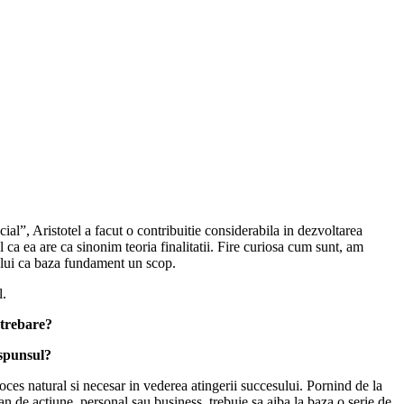
ial”, Aristotel a facut o contribuitie considerabila in dezvoltarea
ul ca ea are ca sinonim teoria finalitatii. Fire curiosa cum sunt, am
ului ca baza fundament un scop.
l.
ntrebare?
aspunsul?
roces natural si necesar in vederea atingerii succesului. Pornind de la
lan de actiune, personal sau business, trebuie sa aiba la baza o serie de