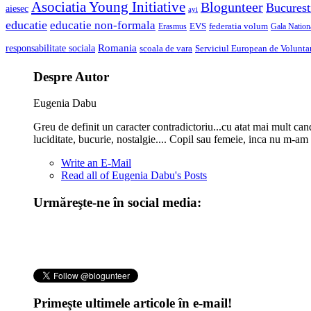
Asociatia Young Initiative
Blogunteer
Bucurest
aiesec
ayi
educatie
educatie non-formala
federatia volum
EVS
Gala Nationa
Erasmus
Romania
responsabilitate sociala
scoala de vara
Serviciul European de Voluntar
Despre Autor
Eugenia Dabu
Greu de definit un caracter contradictoriu...cu atat mai mult can
luciditate, bucurie, nostalgie.... Copil sau femeie, inca nu m-am
Write an E-Mail
Read all of Eugenia Dabu's Posts
Urmăreşte-ne în social media:
Primeşte ultimele articole în e-mail!