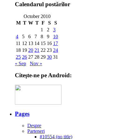
Calendarul postărilor
October 2010
M
T
W
T
F
S
S
1
2
3
4
5
6
7
8
9
10
11
12
13
14
15
16
17
18
19
20
21
22
23
24
25
26
27
28
29
30
31
« Sep
Nov »
Citeşte-ne pe Android:
Pages
Despre
Parteneri
#10554 (no title)