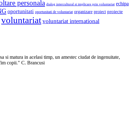
oltare personala
echipa
dialog intercultural si implicare prin voluntariat
NG
oportunitati
proiect
proiecte
organizare
oportunitati de voluntariat
voluntariat
voluntariat international
sa si matura in acelasi timp, un amestec ciudat de ingenuitate,
 fim copii." C. Brancusi