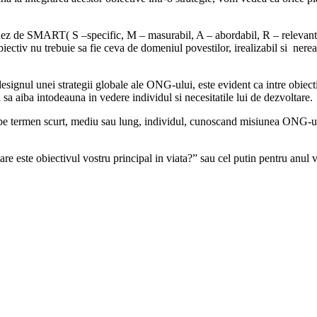
z de SMART( S –specific, M – masurabil, A – abordabil, R – relevant, T 
iectiv nu trebuie sa fie ceva de domeniul povestilor, irealizabil si nere
esignul unei strategii globale ale ONG-ului, este evident ca intre obiectiv
i sa aiba intodeauna in vedere individul si necesitatile lui de dezvoltare.
pe termen scurt, mediu sau lung, individul, cunoscand misiunea ONG-ului, 
are este obiectivul vostru principal in viata?” sau cel putin pentru anul v