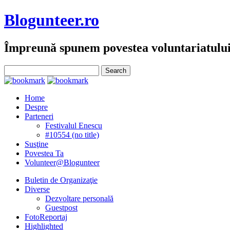
Blogunteer.ro
Împreună spunem povestea voluntariatulu
Home
Despre
Parteneri
Festivalul Enescu
#10554 (no title)
Susţine
Povestea Ta
Volunteer@Blogunteer
Buletin de Organizaţie
Diverse
Dezvoltare personală
Guestpost
FotoReportaj
Highlighted