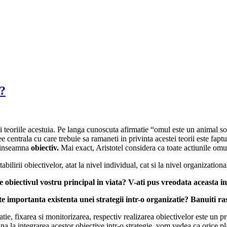
e?
i teoriile acestuia. Pe langa cunoscuta afirmatie “omul este un animal soc
e centrala cu care trebuie sa ramaneti in privinta acestei teorii este fapt
s inseamna
obiectiv.
Mai exact, Aristotel considera ca toate actiunile om
bilirii obiectivelor, atat la nivel individual, cat si la nivel organizationa
e obiectivul vostru principal in viata? V-ati pus vreodata aceasta i
te importanta existenta unei strategii intr-o organizatie? Banuiti r
atie, fixarea si monitorizarea, respectiv realizarea obiectivelor este un p
ana la integrarea acestor obiective intr-o strategie, vom vedea ca orice p