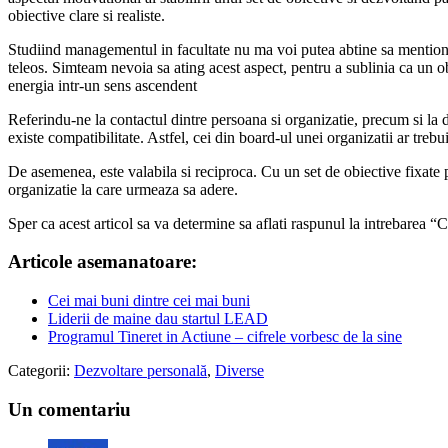
obiective clare si realiste.
Studiind managementul in facultate nu ma voi putea abtine sa mentione
teleos. Simteam nevoia sa ating acest aspect, pentru a sublinia ca un ob
energia intr-un sens ascendent
Referindu-ne la contactul dintre persoana si organizatie, precum si la d
existe compatibilitate. Astfel, cei din board-ul unei organizatii ar trebu
De asemenea, este valabila si reciproca. Cu un set de obiective fixate 
organizatie la care urmeaza sa adere.
Sper ca acest articol sa va determine sa aflati raspunul la intrebarea “C
Articole asemanatoare:
Cei mai buni dintre cei mai buni
Liderii de maine dau startul LEAD
Programul Tineret in Actiune – cifrele vorbesc de la sine
Categorii:
Dezvoltare personală
,
Diverse
Un comentariu