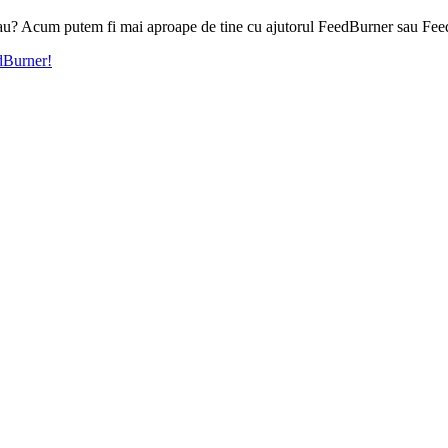
l tau? Acum putem fi mai aproape de tine cu ajutorul FeedBurner sau Fee
edBurner!