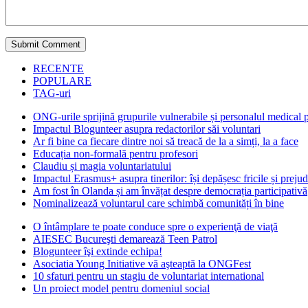
RECENTE
POPULARE
TAG-uri
ONG-urile sprijină grupurile vulnerabile și personalul medical
Impactul Blogunteer asupra redactorilor săi voluntari
Ar fi bine ca fiecare dintre noi să treacă de la a simți, la a face
Educația non-formală pentru profesori
Claudiu și magia voluntariatului
Impactul Erasmus+ asupra tinerilor: își depășesc fricile și prejud
Am fost în Olanda și am învățat despre democrația participativă
Nominalizează voluntarul care schimbă comunități în bine
O întâmplare te poate conduce spre o experienţă de viaţă
AIESEC Bucureşti demarează Teen Patrol
Blogunteer îşi extinde echipa!
Asociatia Young Initiative vă aşteaptă la ONGFest
10 sfaturi pentru un stagiu de voluntariat international
Un proiect model pentru domeniul social