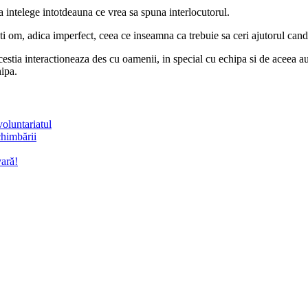
a intelege intotdeauna ce vrea sa spuna interlocutorul.
i om, adica imperfect, ceea ce inseamna ca trebuie sa ceri ajutorul cand 
acestia interactioneaza des cu oamenii, in special cu echipa si de aceea 
hipa.
voluntariatul
chimbării
vară!