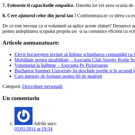
7. Foloseste-ti capacitatile empatice.
Datorita lor vei avea ocazia de 
8. Cere ajutorul celor din jurul tau !
Conformeaza-te cu ideea ca est
De ce este necesar ca si voluntarii sa aplice aceste sfaturi? Deoarece 
pentru indeplinirea scopului propriu-zis si sa comunice eficient cu ec
Articole asemanatoare:
Elevii bucureșteni invitați să îmbine schimbarea comunității cu 
Mobilitate pentru dizabilitate – Asociaţia Club Sportiv Roţile S
Voluntariat la înălţime – Asociaţia Pe Picioroange
Bucharest Summer University îşi deschide porţile şi în această 
Curs intensiv de formare pentru 60 de studenți
Categorii:
Dezvoltare personală
Un comentariu
Adelia
says:
05/01/2011 at 19:34