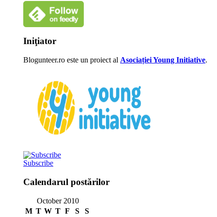
Iniţiator
Blogunteer.ro este un proiect al
Asociației Young Initiative
.
Subscribe
Calendarul postărilor
October 2010
M
T
W
T
F
S
S