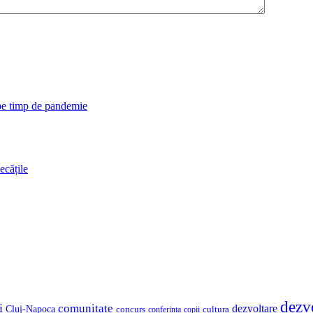
 pe timp de pandemie
ecățile
dezv
i
comunitate
dezvoltare
Cluj-Napoca
concurs
cultura
copii
conferinta