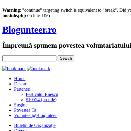
Warning
: "continue" targeting switch is equivalent to "break". Did 
module.php
on line
1195
Blogunteer.ro
Împreună spunem povestea voluntariatulu
Home
Despre
Parteneri
Festivalul Enescu
#10554 (no title)
Susţine
Povestea Ta
Volunteer@Blogunteer
Buletin de Organizaţie
Diverse