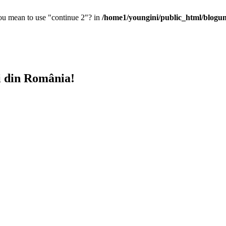
you mean to use "continue 2"? in
/home1/youngini/public_html/blogunt
i din România!