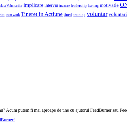
O
implicare
motivatie
interviu
la a Voluntarilor
invatare
leadership
learning
voluntar
Tineret in Actiune
voluntari
iat
tineri
team work
training
l tau? Acum putem fi mai aproape de tine cu ajutorul FeedBurner sau Fee
edBurner!