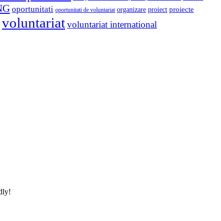
NG
oportunitati
proiect
proiecte
organizare
oportunitati de voluntariat
voluntariat
voluntariat international
dly!