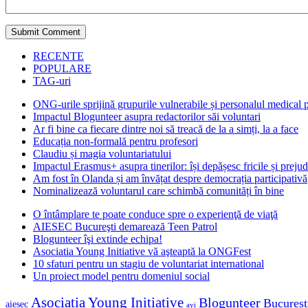
RECENTE
POPULARE
TAG-uri
ONG-urile sprijină grupurile vulnerabile și personalul medical
Impactul Blogunteer asupra redactorilor săi voluntari
Ar fi bine ca fiecare dintre noi să treacă de la a simți, la a face
Educația non-formală pentru profesori
Claudiu și magia voluntariatului
Impactul Erasmus+ asupra tinerilor: își depășesc fricile și prejud
Am fost în Olanda și am învățat despre democrația participativă
Nominalizează voluntarul care schimbă comunități în bine
O întâmplare te poate conduce spre o experienţă de viaţă
AIESEC Bucureşti demarează Teen Patrol
Blogunteer îşi extinde echipa!
Asociatia Young Initiative vă aşteaptă la ONGFest
10 sfaturi pentru un stagiu de voluntariat international
Un proiect model pentru domeniul social
Asociatia Young Initiative
Blogunteer
Bucurest
aiesec
ayi