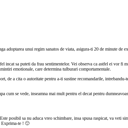
ga adoptarea unui regim sanatos de viata, asigura-ti 20 de minute de exerc
fel incat sa puteti da frau sentimentelor. Vei observa ca astfel ei vor fi
 amintiri emotionale, care determina tulburari comportamentale.
rt, de a cita o autoritate pentru a-ti sustine recomandarile, intrebandu-t
pa cum se vede, inseamna mai mult pentru el decat pentru dumneavoastra, 
Este posibil sa nu aduca vreo schimbare, insa spusa raspicat, va veti si
. Exprima-te ! 🙂