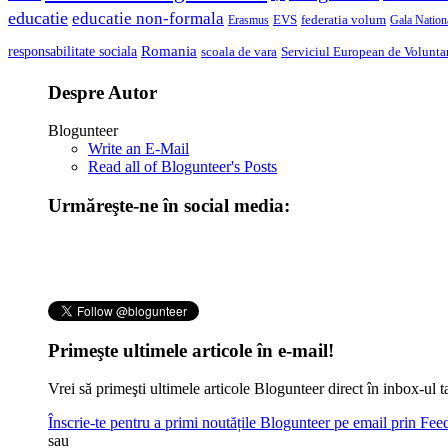
educatie
educatie non-formala
federatia volum
EVS
Gala Nationa
Erasmus
Romania
responsabilitate sociala
scoala de vara
Serviciul European de Voluntar
Despre Autor
Blogunteer
Write an E-Mail
Read all of Blogunteer's Posts
Urmăreşte-ne în social media:
Primeşte ultimele articole în e-mail!
Vrei să primeşti ultimele articole Blogunteer direct în inbox-u
Înscrie-te pentru a primi noutățile Blogunteer pe email prin Fe
sau