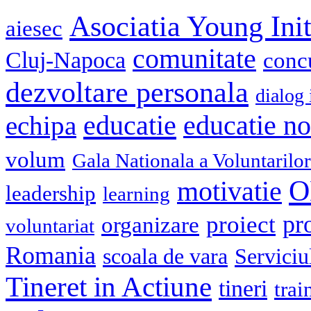
Asociatia Young Init
aiesec
comunitate
Cluj-Napoca
conc
dezvoltare personala
dialog 
educatie
echipa
educatie n
volum
Gala Nationala a Voluntarilor
O
motivatie
leadership
learning
pr
proiect
organizare
voluntariat
Romania
scoala de vara
Serviciu
Tineret in Actiune
tineri
trai