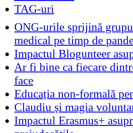
TAG-uri
ONG-urile sprijină grupur
medical pe timp de pand
Impactul Blogunteer asupr
Ar fi bine ca fiecare dintr
face
Educația non-formală pen
Claudiu și magia voluntar
Impactul Erasmus+ asupra t