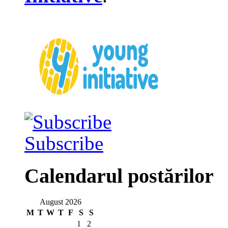
Subscribe
Calendarul postărilor
August 2026
M
T
W
T
F
S
S
1
2