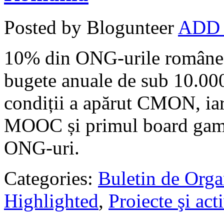
Posted by Blogunteer
ADD
10% din ONG-urile româneșt
bugete anuale de sub 10.000 
condiții a apărut CMON, iar
MOOC și primul board game 
ONG-uri.
Categories:
Buletin de Orga
Highlighted
,
Proiecte şi acti