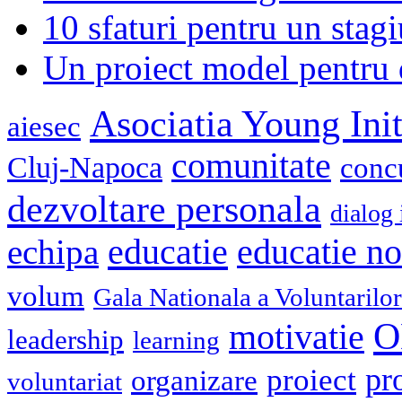
10 sfaturi pentru un stagi
Un proiect model pentru 
Asociatia Young Init
aiesec
comunitate
Cluj-Napoca
conc
dezvoltare personala
dialog 
educatie
echipa
educatie n
volum
Gala Nationala a Voluntarilor
O
motivatie
leadership
learning
pr
proiect
organizare
voluntariat