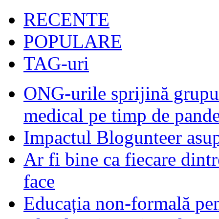
RECENTE
POPULARE
TAG-uri
ONG-urile sprijină grupur
medical pe timp de pand
Impactul Blogunteer asupr
Ar fi bine ca fiecare dintr
face
Educația non-formală pen