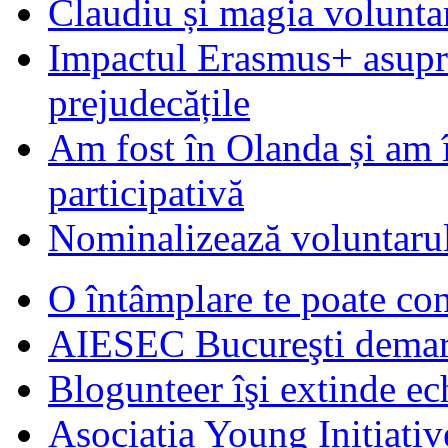
Claudiu și magia voluntar
Impactul Erasmus+ asupra t
prejudecățile
Am fost în Olanda și am 
participativă
Nominalizează voluntarul
O întâmplare te poate con
AIESEC Bucureşti demare
Blogunteer îşi extinde ec
Asociatia Young Initiati