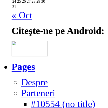
24
25
26
27
28
29
30
31
« Oct
Citeşte-ne pe Android:
Pages
Despre
Parteneri
#10554 (no title)