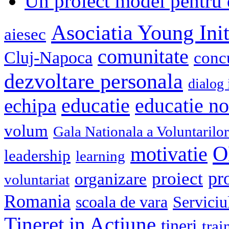
Un proiect model pentru 
Asociatia Young Init
aiesec
comunitate
Cluj-Napoca
conc
dezvoltare personala
dialog 
educatie
echipa
educatie n
volum
Gala Nationala a Voluntarilor
O
motivatie
leadership
learning
pr
proiect
organizare
voluntariat
Romania
scoala de vara
Serviciu
Tineret in Actiune
tineri
trai