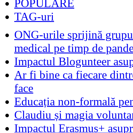
POPULARE
TAG-uri
ONG-urile sprijină grupur
medical pe timp de pand
Impactul Blogunteer asupr
Ar fi bine ca fiecare dintr
face
Educația non-formală pen
Claudiu și magia voluntar
Impactul Erasmus+ asupra t