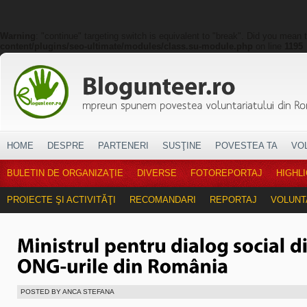
Warning
: "continue" targeting switch is equivalent to "break". Did you mean 
content/plugins/seo-ultimate/modules/class.su-module.php
on line
1195
HOME
DESPRE
PARTENERI
SUSŢINE
POVESTEA TA
VO
BULETIN DE ORGANIZAŢIE
DIVERSE
FOTOREPORTAJ
HIGHL
PROIECTE ŞI ACTIVITĂŢI
RECOMANDARI
REPORTAJ
VOLUNT
POSTED BY ANCA STEFANA