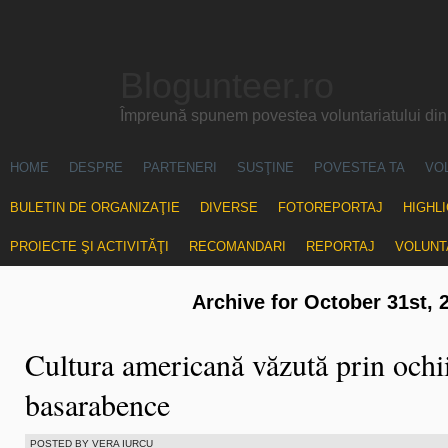
Blogunteer.ro
Împreună spunem povestea voluntariatului di
HOME
DESPRE
PARTENERI
SUSŢINE
POVESTEA TA
VO
BULETIN DE ORGANIZAŢIE
DIVERSE
FOTOREPORTAJ
HIGHL
PROIECTE ŞI ACTIVITĂŢI
RECOMANDARI
REPORTAJ
VOLUNT
Archive for October 31st, 
Cultura americană văzută prin ochi
basarabence
POSTED BY VERA IURCU