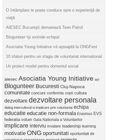
O întâmplare te poate conduce spre o experienţă de
viaţă
AIESEC Bucureşti demarează Teen Patrol
Blogunteer îşi extinde echipa!
Asociatia Young Initiative vă aşteaptă la ONGFest
10 sfaturi pentru un stagiu de voluntariat international
Un proiect model pentru domeniul social
Asociatia Young Initiative
aiesec
ayi
Blogunteer
Bucuresti
Cluj-Napoca
comunitate
concurs
cultura
conferinta
copii
dezvoltare personala
dezvoltare
echipa
dialog intercultural si implicare prin voluntariat
educatie
educatie non-formala
Erasmus
EVS
federatia volum
Gala Nationala a Voluntarilor
implicare
interviu
invatare
leadership
learning
ONG
motivatie
oportunitati
oportunitati de
proiect
proiecte
organizare
voluntariat