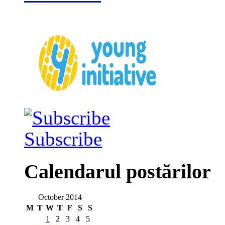
Subscribe
Calendarul postărilor
October 2014
M
T
W
T
F
S
S
1
2
3
4
5