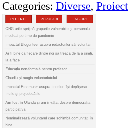
Categories:
Diverse
,
Proiect
RECENTE
POPULARE
TAG-URI
ONG-urile sprijină grupurile vulnerabile și personalul
medical pe timp de pandemie
Impactul Blogunteer asupra redactorilor săi voluntari
Ar fi bine ca fiecare dintre noi să treacă de la a simți,
la a face
Educația non-formală pentru profesori
Claudiu și magia voluntariatului
Impactul Erasmus+ asupra tinerilor: își depășesc
fricile și prejudecățile
Am fost în Olanda și am învățat despre democrația
participativă
Nominalizează voluntarul care schimbă comunități în
bine