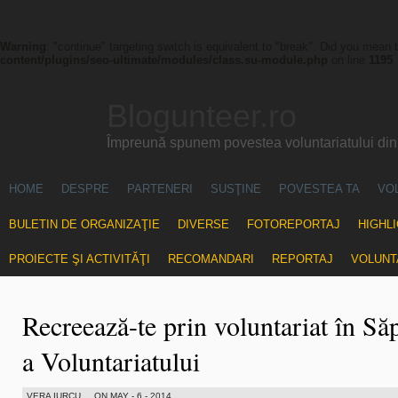
Warning
: "continue" targeting switch is equivalent to "break". Did you mean 
content/plugins/seo-ultimate/modules/class.su-module.php
on line
1195
Blogunteer.ro
Împreună spunem povestea voluntariatului di
HOME
DESPRE
PARTENERI
SUSŢINE
POVESTEA TA
VO
BULETIN DE ORGANIZAŢIE
DIVERSE
FOTOREPORTAJ
HIGHL
PROIECTE ŞI ACTIVITĂŢI
RECOMANDARI
REPORTAJ
VOLUNT
Recreează-te prin voluntariat în S
a Voluntariatului
VERA IURCU
ON MAY - 6 - 2014