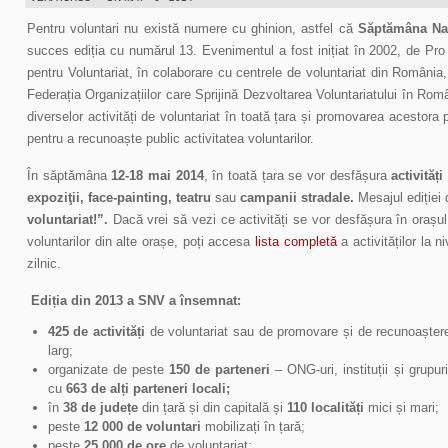
Pentru voluntari nu există numere cu ghinion, astfel că
Săptămâna Naț
succes ediția cu numărul 13. Evenimentul a fost inițiat în 2002, de Pr
pentru Voluntariat, în colaborare cu centrele de voluntariat din România
Federația Organizațiilor care Sprijină Dezvoltarea Voluntariatului în Ro
diverselor activități de voluntariat în toată țara și promovarea acestora p
pentru a recunoaște public activitatea voluntarilor.
În săptămâna
12-18 mai 2014
, în toată țara se vor desfășura
activităț
expoziţii, face-painting, teatru
sau
campanii stradale.
Mesajul ediției
voluntariat!”.
Dacă vrei să vezi ce activități se vor desfășura în orașul 
voluntarilor din alte orașe, poți accesa
lista completă
a activităților la n
zilnic.
Ediția din 2013 a SNV a însemnat:
425 de activități
de voluntariat sau de promovare și de recunoaștere 
larg;
organizate de peste
150 de parteneri
– ONG-uri, instituții și grupuri
cu
663 de alți parteneri locali;
în
38 de județe
din țară și din capitală și
110 localități
mici și mari;
peste
12 000 de voluntari
mobilizați în țară;
peste
25 000 de ore
de voluntariat;