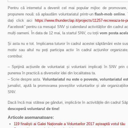
Pentru că internetul a devenit cel mai popular mijloc de promovare, 
propunere nouă: să aplaudăm voluntariatul printr-un
flash-mob online
.
dați click aici
https://www.thunderclap.it/projects/11257-recreeaza-te-pr
Facebook”
pentru ca mesajul SNV și calendarul activităților din cadrul 
mulți oameni. În data de 12 mai, la startul SNV, cu toții
vom posta acela
Și asta nu e tot. Implicarea tuturor în cadrul acestei săptămâni este su
motiv sau altul nu poți participa activ în cadrul acțiunilor organizat
contribui:
– Sprijină acțiunile de voluntariat și voluntarii implicați în SNV prin 
punerea în practică a diverselor idei din localitatea ta.
– Scrie despre asta.
Voluntariatul nu este o poveste, voluntariatul es
jurnalist, ajută la promovarea poveștilor voluntarilor și ale organizațiil
SNV.
Dacă încă mai stăteai pe gânduri, implică-te în activitățile din cadrul Săp
descoperă voluntarul de tine!
Articole asemanatoare:
119 finaliști ai Galei Naționale a Voluntarilor 2017 așteaptă votul tău