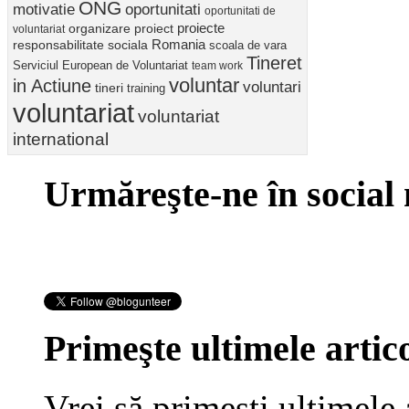
ONG
motivatie
oportunitati
oportunitati de
proiect
proiecte
organizare
voluntariat
Romania
responsabilitate sociala
scoala de vara
Tineret
Serviciul European de Voluntariat
team work
voluntar
in Actiune
voluntari
tineri
training
voluntariat
voluntariat
international
Urmăreşte-ne în social
Primeşte ultimele artico
Vrei să primeşti ultimele 