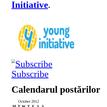
Initiative
.
Subscribe
Calendarul postărilor
October 2012
M
T
W
T
F
S
S