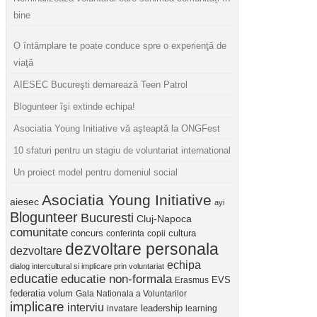
bine
O întâmplare te poate conduce spre o experienţă de
viaţă
AIESEC Bucureşti demarează Teen Patrol
Blogunteer îşi extinde echipa!
Asociatia Young Initiative vă aşteaptă la ONGFest
10 sfaturi pentru un stagiu de voluntariat international
Un proiect model pentru domeniul social
Asociatia Young Initiative
aiesec
ayi
Blogunteer
Bucuresti
Cluj-Napoca
comunitate
concurs
cultura
conferinta
copii
dezvoltare personala
dezvoltare
echipa
dialog intercultural si implicare prin voluntariat
educatie
educatie non-formala
Erasmus
EVS
federatia volum
Gala Nationala a Voluntarilor
implicare
interviu
invatare
leadership
learning