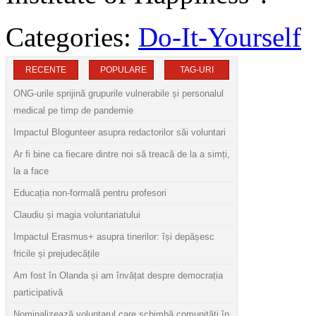
Categories:
Do-It-Yourself
RECENTE
POPULARE
TAG-URI
ONG-urile sprijină grupurile vulnerabile și personalul
medical pe timp de pandemie
Impactul Blogunteer asupra redactorilor săi voluntari
Ar fi bine ca fiecare dintre noi să treacă de la a simți,
la a face
Educația non-formală pentru profesori
Claudiu și magia voluntariatului
Impactul Erasmus+ asupra tinerilor: își depășesc
fricile și prejudecățile
Am fost în Olanda și am învățat despre democrația
participativă
Nominalizează voluntarul care schimbă comunități în