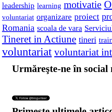
O
motivatie
leadership
learning
pr
proiect
organizare
voluntariat
Romania
scoala de vara
Serviciu
Tineret in Actiune
tineri
trai
voluntariat
voluntariat in
Urmăreşte-ne în social
Primeşte ultimele artico