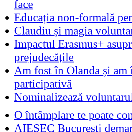
face
Educația non-formală pen
Claudiu și magia voluntar
Impactul Erasmus+ asupra t
prejudecățile
Am fost în Olanda și am 
participativă
Nominalizează voluntarul
O întâmplare te poate con
AIESEC Bucureşti demare