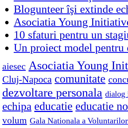
Blogunteer îşi extinde ec
Asociatia Young Initiati
10 sfaturi pentru un stagi
Un proiect model pentru 
Asociatia Young Init
aiesec
comunitate
Cluj-Napoca
conc
dezvoltare personala
dialog 
educatie
echipa
educatie n
volum
Gala Nationala a Voluntarilor