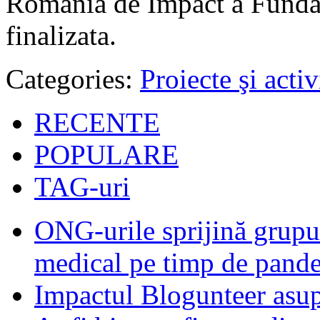
Romania de Impact a Fundat
finalizata.
Categories:
Proiecte şi activ
RECENTE
POPULARE
TAG-uri
ONG-urile sprijină grupur
medical pe timp de pand
Impactul Blogunteer asupr