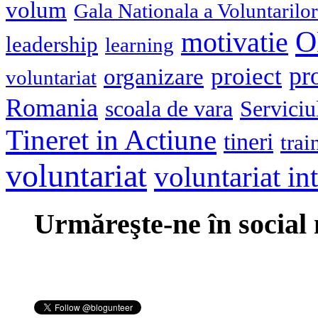
volum
Gala Nationala a Voluntarilor
O
motivatie
leadership
learning
pr
proiect
organizare
voluntariat
Romania
scoala de vara
Serviciu
Tineret in Actiune
tineri
trai
voluntariat
voluntariat in
Urmăreşte-ne în social