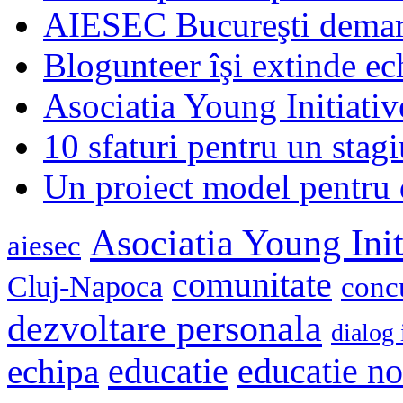
AIESEC Bucureşti demare
Blogunteer îşi extinde ec
Asociatia Young Initiati
10 sfaturi pentru un stagi
Un proiect model pentru 
Asociatia Young Init
aiesec
comunitate
Cluj-Napoca
conc
dezvoltare personala
dialog 
educatie
echipa
educatie n