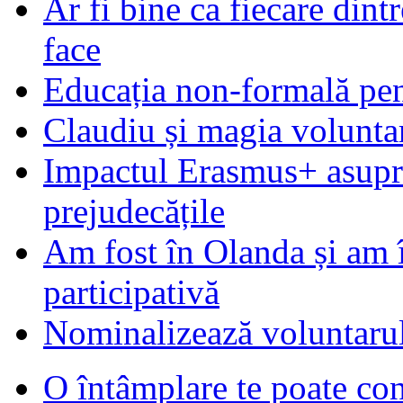
Ar fi bine ca fiecare dintr
face
Educația non-formală pen
Claudiu și magia voluntar
Impactul Erasmus+ asupra t
prejudecățile
Am fost în Olanda și am 
participativă
Nominalizează voluntarul
O întâmplare te poate con