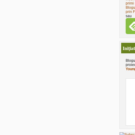
primi 
Blogu
prin 
sau
Iniţia
Blogu
proie
Young