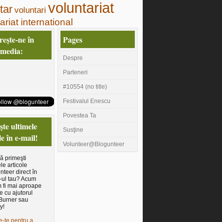
voluntariat
tar
voluntari
ariat international
eşte-ne în
Pages
 media:
Despre
Parteneri
#10554 (no title)
Festivalul Enescu
Povestea Ta
te ultimele
Susţine
le în e-mail!
Volunteer@Blogunteer
să primeşti
le articole
nteer direct în
-ul tau? Acum
 fi mai aproape
e cu ajutorul
Burner sau
y!
e-te pentru a