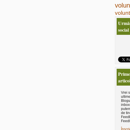
volun
volunt
Urmăr
social
Primeş
artico
Vrei 
ultime
Blogu
inbox
putem
de tin
Feed
Feedl
Înscri