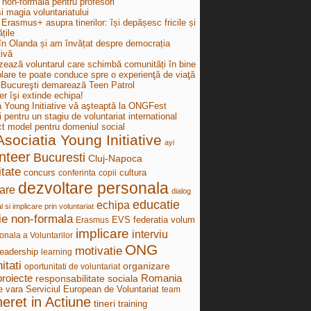
 non-formală pentru profesori
i magia voluntariatului
Erasmus+ asupra tinerilor: își depășesc fricile și
țile
în Olanda și am învățat despre democrația
tivă
zează voluntarul care schimbă comunități în bine
lare te poate conduce spre o experienţă de viaţă
ucureşti demarează Teen Patrol
r îşi extinde echipa!
a Young Initiative vă aşteaptă la ONGFest
i pentru un stagiu de voluntariat international
ct model pentru domeniul social
Asociatia Young Initiative
ayi
nteer
Bucuresti
Cluj-Napoca
tate
concurs
cultura
conferinta
copii
dezvoltare personala
are
dialog
educatie
echipa
al si implicare prin voluntariat
ie non-formala
federatia volum
Erasmus
EVS
implicare
interviu
onala a Voluntarilor
ONG
motivatie
leadership
learning
itati
organizare
oportunitati de voluntariat
proiecte
Romania
responsabilitate sociala
e vara
Serviciul European de Voluntariat
team
neret in Actiune
tineri
training