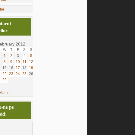
ibe
darul
ilor
ebruary 2012
W
T
F
S
S
1
2
3
4
5
8
9
10
11
12
15
16
17
18
19
22
23
24
25
26
29
Mar »
e-ne pe
id: