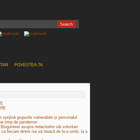
NTAR
POVESTEA TA
TE
ARE
 sprijină grupurile vulnerabile și personalul
pe timp de pandemie
Blogunteer asupra redactorilor săi voluntari
e ca fiecare dintre noi să treacă de la a simți, la a