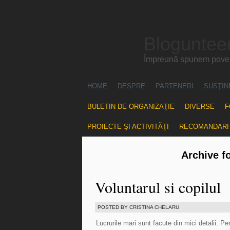
Blogunteer
Împreună spunem povest
HOME
DESPRE
PARTENERI
SUSŢIN
BULETIN DE ORGANIZAŢIE
DIVERSE
F
PROIECTE ŞI ACTIVITĂŢI
RECOMANDARI
Archive f
Voluntarul si copilul
POSTED BY CRISTINA CHELARU
Lucrurile mari sunt facute din mici detalii. P