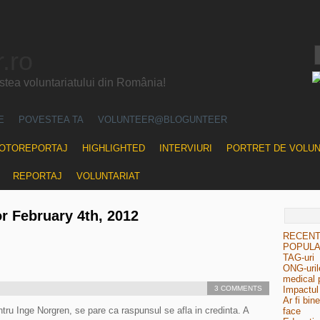
.ro
ea voluntariatului din România!
E
POVESTEA TA
VOLUNTEER@BLOGUNTEER
OTOREPORTAJ
HIGHLIGHTED
INTERVIURI
PORTRET DE VOLU
REPORTAJ
VOLUNTARIAT
or February 4th, 2012
RECEN
POPUL
TAG-uri
ONG-urile
medical 
3 COMMENTS
Impactul 
Ar fi bin
entru Inge Norgren, se pare ca raspunsul se afla in credinta. A
face