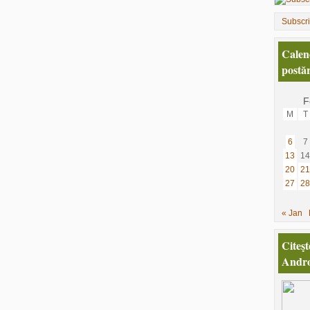
Subscr
Calen
postăr
F
M
T
6
7
13
14
20
21
27
28
« Jan
Citeşt
Andro