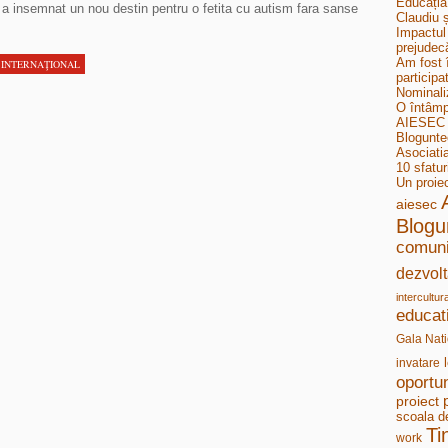
Educația
 a insemnat un nou destin pentru o fetita cu autism fara sanse
Claudiu ș
Impactul 
prejudecă
Am fost 
 INTERNAŢIONAL
participa
Nominali
O întâmp
AIESEC B
Bloguntee
Asociati
10 sfatur
Un proie
aiesec
Blogu
comuni
dezvolt
intercultur
educat
Gala Nati
invatare
oportun
proiect
scoala d
Ti
work