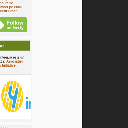
noutățile
nteer pe email
FeedBurner!
tor
nteer.ro este un
ct al
Asociației
 Initiative
.