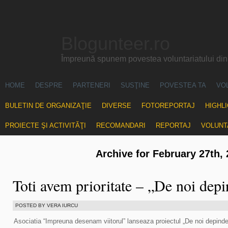
Blogunteer.ro
Împreună spunem povestea voluntariatului di
HOME
DESPRE
PARTENERI
SUSŢINE
POVESTEA TA
VO
BULETIN DE ORGANIZAŢIE
DIVERSE
FOTOREPORTAJ
HIGHL
PROIECTE ŞI ACTIVITĂŢI
RECOMANDARI
REPORTAJ
VOLUNT
Archive for February 27th,
Toti avem prioritate – „De noi depi
POSTED BY VERA IURCU
Asociatia “Impreuna desenam viitorul” lanseaza proiectul „De noi depinde v