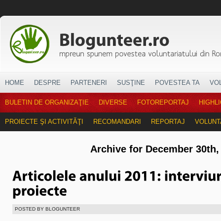
HOME
DESPRE
PARTENERI
SUSŢINE
POVESTEA TA
VO
BULETIN DE ORGANIZAŢIE
DIVERSE
FOTOREPORTAJ
HIGHL
PROIECTE ŞI ACTIVITĂŢI
RECOMANDARI
REPORTAJ
VOLUNT
Archive for December 30th,
POSTED BY BLOGUNTEER