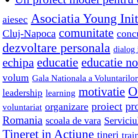
Asociatia Young Init
aiesec
comunitate
Cluj-Napoca
conc
dezvoltare personala
dialog 
educatie
echipa
educatie n
volum
Gala Nationala a Voluntarilor
O
motivatie
leadership
learning
pr
proiect
organizare
voluntariat
Romania
scoala de vara
Serviciu
Tineret in Actiune
tineri
trai