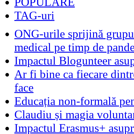
POPULARE
TAG-uri
ONG-urile sprijină grupur
medical pe timp de pand
Impactul Blogunteer asupr
Ar fi bine ca fiecare dintr
face
Educația non-formală pen
Claudiu și magia voluntar
Impactul Erasmus+ asupra t