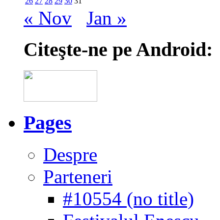
26
27
28
29
30
31
« Nov
Jan »
Citeşte-ne pe Android:
Pages
Despre
Parteneri
#10554 (no title)