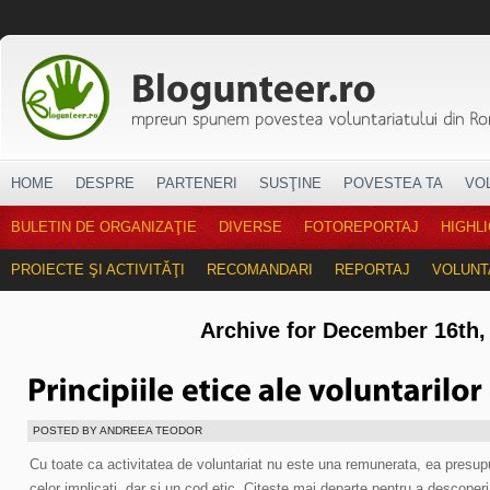
HOME
DESPRE
PARTENERI
SUSŢINE
POVESTEA TA
VO
BULETIN DE ORGANIZAŢIE
DIVERSE
FOTOREPORTAJ
HIGHL
PROIECTE ŞI ACTIVITĂŢI
RECOMANDARI
REPORTAJ
VOLUNT
Archive for December 16th,
POSTED BY ANDREEA TEODOR
Cu toate ca activitatea de voluntariat nu este una remunerata, ea presup
celor implicati, dar si un cod etic. Citeste mai departe pentru a descoperi 