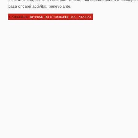
baza oricarei activitati benevolante.
CATEGORIES:
DIVERSE
,
DO-IT-YOURSELF
,
VOLUNTARIAT