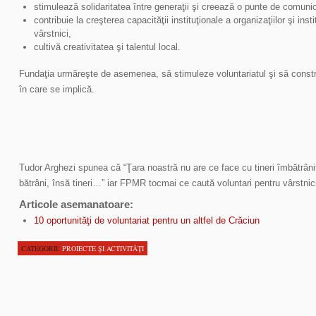
stimulează solidaritatea între generaţii şi creează o punte de comunicar
contribuie la creşterea capacităţii instituţionale a organizaţiilor şi insti
vârstnici,
cultivă creativitatea şi talentul local.
Fundaţia urmăreşte de asemenea, să stimuleze voluntariatul şi să constru
în care se implică.
Tudor Arghezi spunea că “Ţara noastră nu are ce face cu tineri îmbătrâniţi;
bătrâni, însă tineri…” iar FPMR tocmai ce caută voluntari pentru vârstnic
Articole asemanatoare:
10 oportunităţi de voluntariat pentru un altfel de Crăciun
CATEGORII:
PROIECTE ŞI ACTIVITĂŢI