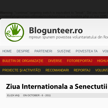
Warning
: "continue" targeting switch is equivalent to "break". Did you mean 
content/plugins/seo-ultimate/modules/class.su-module.php
on line
1195
HOME
DESPRE
PARTENERI
SUSŢINE
POVESTEA TA
VO
BULETIN DE ORGANIZAŢIE
DIVERSE
FOTOREPORTAJ
HIGHL
PROIECTE ŞI ACTIVITĂŢI
RECOMANDARI
REPORTAJ
VOLUNT
ELIZA VAŞ
ON OCTOBER - 6 - 2011