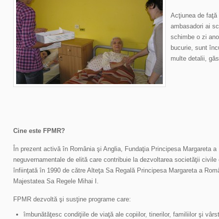
Acţiunea de faţă 
ambasadori ai sch
schimbe o zi ano
bucurie, sunt înc
multe detalii, găsi
Cine este FPMR?
În prezent activă în România şi Anglia, Fundaţia Principesa Margareta a 
neguvernamentale de elită care contribuie la dezvoltarea societăţii civil
înfiinţată în 1990 de către Alteţa Sa Regală Principesa Margareta a Români
Majestatea Sa Regele Mihai I.
FPMR dezvoltă şi susţine programe care:
îmbunătăţesc condiţiile de viaţă ale copiilor, tinerilor, familiilor şi vârstn