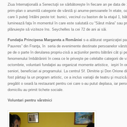
Ziua Internaţională a Senectuţii se sărbătoreşte în fiecare an pe data d
prim-plan o anumită categorie de vârstă şi anume-persoanele în etate, oa
care îi puteţi întâlni peste tot: bunici, vecinul cu baston de la etajul 1, bă
luminează faţa în momentul în care este salutată cu “Sărut mâna” sau 
plănuieşte să viziteze Ins. Seychelles la cei 72 de ani ai săi.
Fundaţia Principesa Margareta a României
s-a alăturat organizaţiei p
Pauvres” din Franţa, în seria de evenimente destinate persoanelor vârstni
pe de o parte în derularea propriu-zisă a acţiunilor pentru bătrâni cât şi 
fenomenului îmbătrânirii în ceea ce le priveşte pe celelalte categorii de v
octombrie, voluntarii fundaţiei au organizat momente artistice, ieşiri în 
seniori, beneficiari ai programului. La centrul Sf. Dimitrie şi Don Orione d
fost părtaşi la un program artistic, ce a inclus variaţii de teatru şi muzi
pregătit o seară la restaurant pentru cei care s-au putut deplasa, iar per
domiciliu au primit tichete sociale.
Voluntari pentru vârstnici