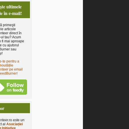
te ultimele
le în e-mail!
să primeşti
le articole
nteer direct în
-ul tau? Acum
 fi mai aproape
e cu ajutorul
Burner sau
y!
e-te pentru a
noutățile
nteer pe email
FeedBurner!
tor
nteer.ro este un
ct al
Asociației
 Initiative
.