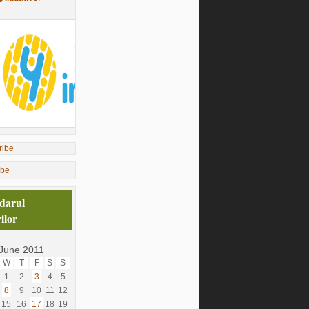
ibe
darul
ilor
June 2011
W
T
F
S
S
1
2
3
4
5
8
9
10
11
12
15
16
17
18
19