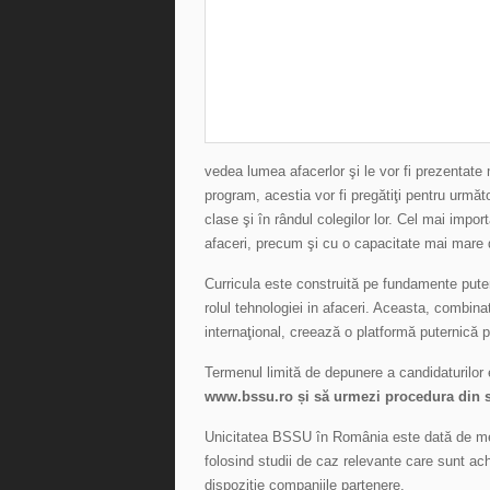
vedea lumea afacerlor şi le vor fi prezentate 
program, acestia vor fi pregătiţi pentru următo
clase şi în rândul colegilor lor. Cel mai import
afaceri, precum şi cu o capacitate mai mare d
Curricula este construită pe fundamente putern
rolul tehnologiei in afaceri. Aceasta, combina
internaţional, creează o platformă puternică 
Termenul limită de depunere a candidaturilor 
www.bssu.ro și să urmezi procedura din s
Unicitatea BSSU în România este dată de met
folosind studii de caz relevante care sunt ac
dispoziție companiile partenere.