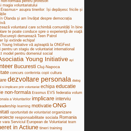
 non-formală pentru profesori
i magia voluntariatului
Erasmus+ asupra tinerilor: își depășesc fricile și
țile
în Olanda și am învățat despre democrația
tivă
zează voluntarul care schimbă comunități în bine
lare te poate conduce spre o experienţă de viaţă
ucureşti demarează Teen Patrol
r îşi extinde echipa!
a Young Initiative vă aşteaptă la ONGFest
i pentru un stagiu de voluntariat international
ct model pentru domeniul social
Asociatia Young Initiative
ayi
nteer
Bucuresti
Cluj-Napoca
tate
concurs
cultura
conferinta
copii
dezvoltare personala
are
dialog
educatie
echipa
al si implicare prin voluntariat
ie non-formala
federatia volum
Erasmus
EVS
implicare
interviu
onala a Voluntarilor
ONG
motivatie
leadership
learning
itati
organizare
oportunitati de voluntariat
proiecte
Romania
responsabilitate sociala
e vara
Serviciul European de Voluntariat
team
neret in Actiune
tineri
training