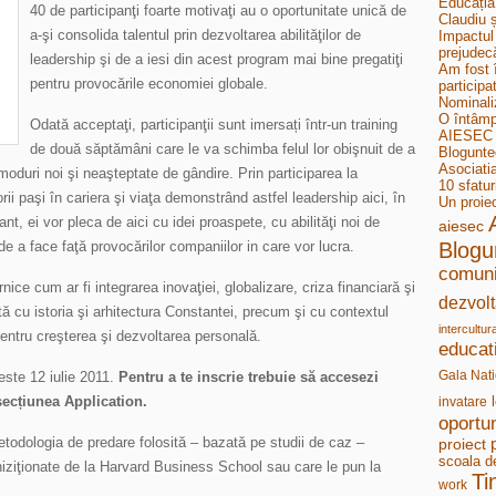
Educația
40 de participanţi foarte motivaţi au o oportunitate unică de
Claudiu ș
a-şi consolida talentul prin dezvoltarea abilităţilor de
Impactul 
prejudecă
leadership şi de a iesi din acest program mai bine pregatiţi
Am fost 
pentru provocările economiei globale.
participa
Nominali
O întâmp
Odată acceptaţi, participanţii sunt imersați într-un training
AIESEC B
de două săptămâni care le va schimba felul lor obişnuit de a
Bloguntee
Asociati
moduri noi şi neaşteptate de gândire. Prin participarea la
10 sfatur
rii paşi în cariera şi viaţa demonstrând astfel leadership aici, în
Un proie
ant, ei vor pleca de aici cu idei proaspete, cu abilităţi noi de
aiesec
e a face faţă provocărilor companiilor in care vor lucra.
Blogu
comuni
ice cum ar fi integrarea inovaţiei, globalizare, criza financiară şi
dezvolt
tă cu istoria şi arhitectura Constantei, precum şi cu contextul
intercultur
pentru creşterea şi dezvoltarea personală.
educat
Gala Nati
este 12 iulie 2011.
Pentru a te inscrie trebuie să accesezi
ecțiunea Application.
invatare
oportun
odologia de predare folosită – bazată pe studii de caz –
proiect
scoala d
hiziţionate de la Harvard Business School sau care le pun la
Ti
work