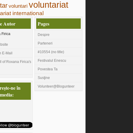
voluntariat
tar
voluntari
ariat international
e Autor
Pages
Firica
Despre
Parteneri
ebsite
#10554 (no title)
n E-Mail
Festivalul Enescu
l of Roxana Firica's
Povestea Ta
Susţine
eşte-ne în
Volunteer@Blogunteer
 media: