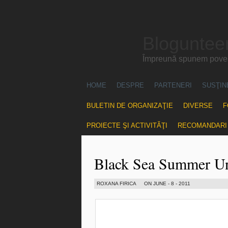
Blogunteer
Împreună spunem povest
HOME
DESPRE
PARTENERI
SUSŢIN
BULETIN DE ORGANIZAŢIE
DIVERSE
F
PROIECTE ŞI ACTIVITĂŢI
RECOMANDARI
Black Sea Summer Uni
ROXANA FIRICA
ON JUNE - 8 - 2011