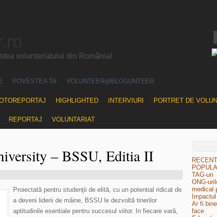
.ro
ea voluntariatului din România!
E
POVESTEA TA
VOLUNTEER@BLOGUNTEER
OTOREPORTAJ
HIGHLIGHTED
INTERVIURI
PORTRET DE VOLU
REPORTAJ
VOLUNTARIAT
versity – BSSU, Editia II
RECEN
POPUL
TAG-uri
ONG-urile
medical 
Proiectată pentru studenţii de elită, cu un potential ridicat de
Impactul 
a deveni liderii de mâine, BSSU le dezvoltă tinerilor
Ar fi bin
aptitudinile esentiale pentru succesul viitor. In fiecare vară,
face