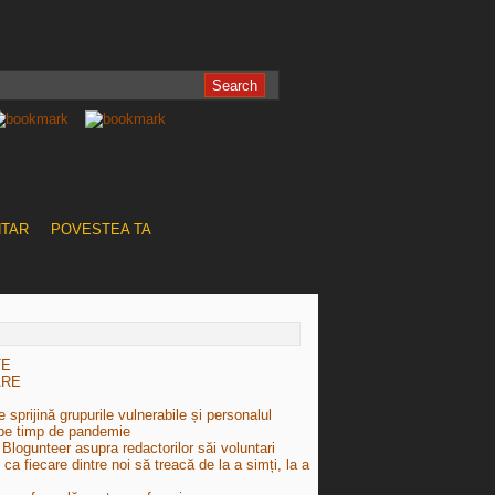
NTAR
POVESTEA TA
TE
ARE
 sprijină grupurile vulnerabile și personalul
pe timp de pandemie
Blogunteer asupra redactorilor săi voluntari
e ca fiecare dintre noi să treacă de la a simți, la a