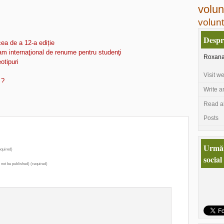
volun
volunt
Despr
ea de a 12-a ediție
m internaţional de renume pentru studenţi
Roxana 
otipuri
Visit w
 ?
Write a
Read al
Posts
Urmăr
quired)
social
l not be published) (required)