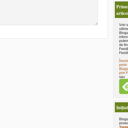
Primeş
artico
Vrei 
ultime
Blogu
inbox
putem
de tin
Feed
Feedl
Înscri
primi 
Blogu
prin 
sau
Iniţia
Blogu
proie
Young