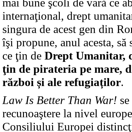
mai bune şcoli de vară ce a
internaţional, drept umanita
singura de acest gen din Rom
îşi propune, anul acesta, s
ce ţin de
Drept Umanitar, 
ţin de pirateria pe mare, d
război
și ale
refugia
ț
ilor
.
Law Is Better Than War!
se 
recunoaştere la nivel europ
Consiliului Europei distincţ