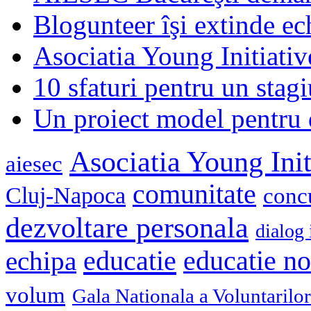
Blogunteer îşi extinde ec
Asociatia Young Initiati
10 sfaturi pentru un stagi
Un proiect model pentru 
Asociatia Young Init
aiesec
comunitate
Cluj-Napoca
conc
dezvoltare personala
dialog 
educatie
echipa
educatie n
volum
Gala Nationala a Voluntarilor