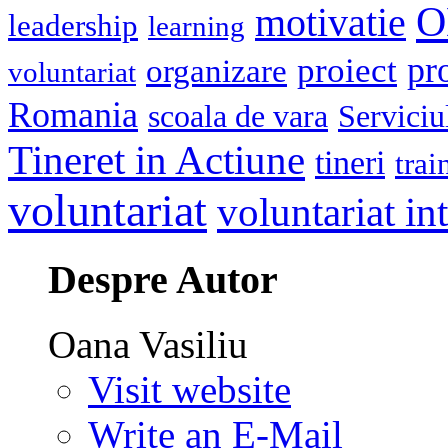
O
motivatie
leadership
learning
pr
proiect
organizare
voluntariat
Romania
scoala de vara
Serviciu
Tineret in Actiune
tineri
trai
voluntariat
voluntariat in
Despre Autor
Oana Vasiliu
Visit website
Write an E-Mail