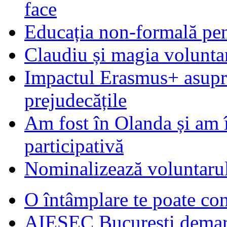
face
Educația non-formală pen
Claudiu și magia voluntar
Impactul Erasmus+ asupra t
prejudecățile
Am fost în Olanda și am 
participativă
Nominalizează voluntarul
O întâmplare te poate con
AIESEC Bucureşti demare