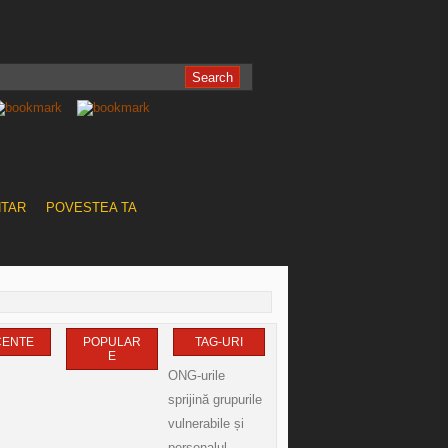
NTAR
POVESTEA TA
CENTE
POPULAR
TAG-URI
E
ONG-urile
sprijină grupurile
vulnerabile și
personalul