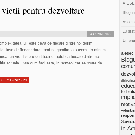
AIESEC
 vietii pentru dezvoltare
Blogunt
Asocia
10 sfat
4 COMMENTS
Un pro
mplexitatea lui, este ceva ce fiecare dintre noi dorim,
zabile. Insa de fiecare data cand ne gandim la succes, in mintea
aiesec
nsa: un vis. Este o certitudine faptul ca fiecare dintre noi
Blog
tia actuala. Insa cum faci asta, in termeni cat se poate de
comun
dezvol
SELF
,
VOLUNTARIAT
dialog int
educa
federat
impli
motiva
voluntar
respons
Servici
in Ac