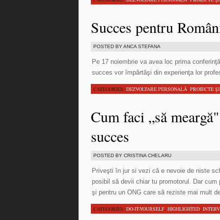
Succes pentru Român
POSTED BY ANCA STEFANA
Pe 17 noiembrie va avea loc prima conferinţă
succes vor împărtăşi din experienţa lor profe
CATEGORIES:
DEZVOLTARE PERSONALĂ
,
PROIECTE ŞI
Cum faci „să meargă"
succes
POSTED BY CRISTINA CHELARU
Priveşti în jur si vezi că e nevoie de niste s
posibil să devii chiar tu promotorul. Dar cum 
şi pentru un ONG care să reziste mai mult de
CATEGORIES:
DO-IT-YOURSELF
,
HIGHLIGHTED
,
INTERV