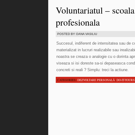
Voluntariatul – scoala
profesionala
POSTED BY OANA VASILIU
Succesul, indiferent de intensitatea sau de co
materializat in lucruri realizabile sau ireali
noastra se creaza o analogie cu o dorinta apri
viseaza si isi doreste sa-si depaseasca condi
concreti si reali ? Simplu: treci la actiune.
CATEGORIES:
DEZVOLTARE PERSONALĂ
,
DO-IT-YOUR