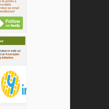
e-te pentru a
noutățile
nteer pe email
FeedBurner!
tor
nteer.ro este un
ct al
Asociației
 Initiative
.