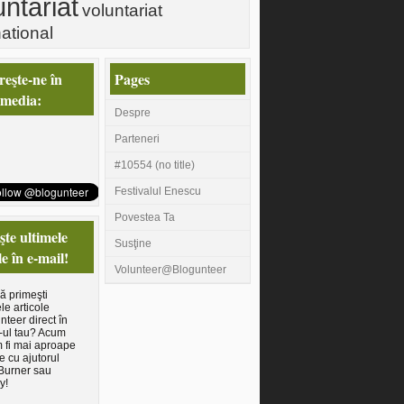
untariat
voluntariat
national
eşte-ne în
Pages
 media:
Despre
Parteneri
#10554 (no title)
Festivalul Enescu
Povestea Ta
te ultimele
Susţine
le în e-mail!
Volunteer@Blogunteer
să primeşti
le articole
nteer direct în
-ul tau? Acum
 fi mai aproape
e cu ajutorul
Burner sau
y!