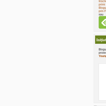
Înscri
primi 
Blogu
prin 
sau
Iniţia
Blogu
proie
Young