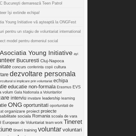
 Bucureşti demarează Teen Patrol
eer îşi extinde echipa!
tia Young Initiative vă aşteaptă la ONGFest
uri pentru un stagiu de voluntariat international
iect model pentru domeniul social
Asociatia Young Initiative
ayi
unteer
Bucuresti
Cluj-Napoca
itate
concurs
cultura
conferinta
copii
dezvoltare personala
tare
echipa
ercultural si implicare prin voluntariat
tie
educatie non-formala
Erasmus
EVS
ia volum
Gala Nationala a Voluntarilor
care
interviu
invatare
leadership
learning
ONG
tie
oportunitati
oportunitati de
proiect
proiecte
organizare
iat
Romania
abilitate sociala
scoala de vara
Tineret
ul European de Voluntariat
team work
voluntar
tiune
voluntari
tineri
training