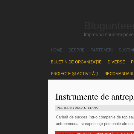
Blogunteer
Împreună spunem povest
HOME
DESPRE
PARTENERI
SUSŢIN
BULETIN DE ORGANIZAŢIE
DIVERSE
F
PROIECTE ŞI ACTIVITĂŢI
RECOMANDARI
Instrumente de antrep
POSTED BY ANCA STEFANA
Carieră de succes într-o companie de top sau
antreprenoriat si experienţe personale ale 
CATEGORIES:
DEZVOLTARE PERSONALĂ
,
PROIECTE ŞI