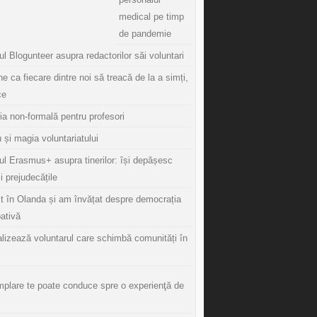
medical pe timp
de pandemie
l Blogunteer asupra redactorilor săi voluntari
ine ca fiecare dintre noi să treacă de la a simți,
ce
ia non-formală pentru profesori
 și magia voluntariatului
ul Erasmus+ asupra tinerilor: își depășesc
și prejudecățile
t în Olanda și am învățat despre democrația
pativă
lizează voluntarul care schimbă comunități în
mplare te poate conduce spre o experienţă de