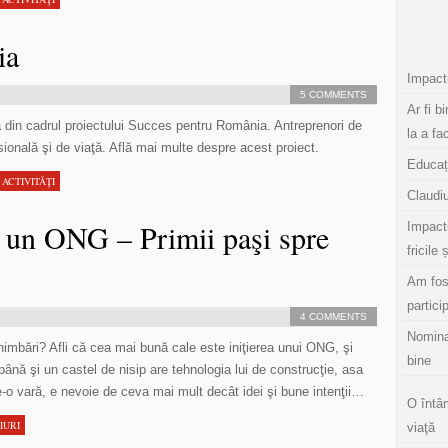
ia
Impactu
5 COMMENTS
Ar fi b
 din cadrul proiectului Succes pentru România. Antreprenori de
la a fa
sională şi de viaţă. Află mai multe despre acest proiect.
Educaț
 ACTIVITĂŢI
Claudiu
 un ONG – Primii paşi spre
Impact
fricile 
Am fos
partici
4 COMMENTS
Nomina
chimbări? Afli că cea mai bună cale este iniţierea unui ONG, şi
bine
până şi un castel de nisip are tehnologia lui de construcţie, asa
-o vară, e nevoie de ceva mai mult decât idei şi bune intenţii…
O întâ
IURI
viaţă