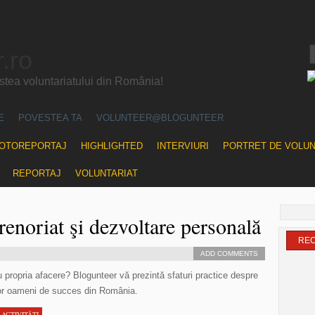
.ro
ea voluntariatului din România!
E
POVESTEA TA
VOLUNTEER@BLOGUNTEER
OTOREPORTAJ
HIGHLIGHTED
INTERVIURI
PORTRET DE VOLU
REPORTAJ
VOLUNTARIAT
renoriat şi dezvoltare personală
RE
ADD COMMENTS
 propria afacere? Blogunteer vă prezintă sfaturi practice despre
unor oameni de succes din România.
 ACTIVITĂŢI