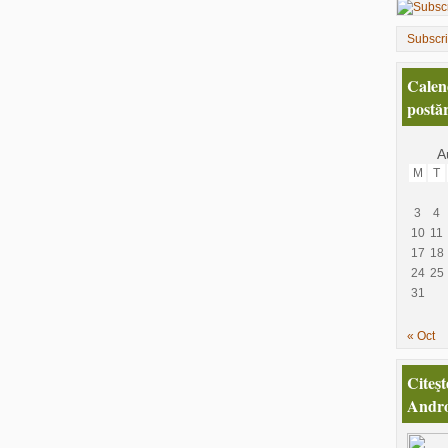
Subscr
Calen
postăr
A
M
T
3
4
10
11
17
18
24
25
31
« Oct
Citeşt
Andro