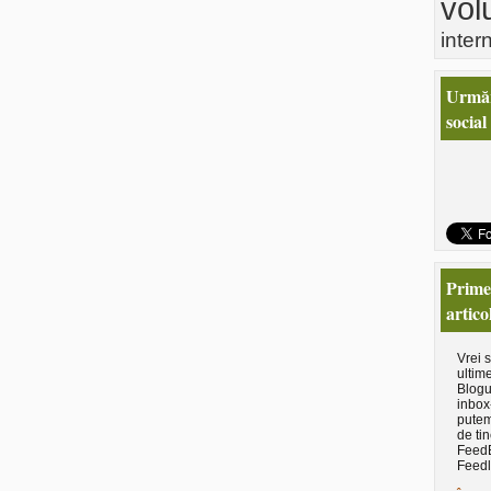
vol
inter
Urmăr
social
Primeş
artico
Vrei 
ultime
Blogu
inbox
putem
de tin
Feed
Feedl