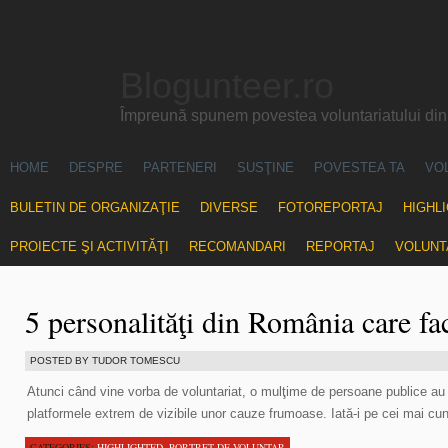
Blogunteer.ro
Împreună spunem povestea voluntariatului di
HOME
DESPRE
PARTENERI
SUSŢINE
POVESTEA TA
VO
BULETIN DE ORGANIZAŢIE
DIVERSE
FOTOREPORTAJ
HIGHL
PROIECTE ŞI ACTIVITĂŢI
RECOMANDARI
REPORTAJ
VOLUNT
5 personalităţi din România care fa
POSTED BY TUDOR TOMESCU
Atunci când vine vorba de voluntariat, o mulţime de persoane publice au a
platformele extrem de vizibile unor cauze frumoase. Iată-i pe cei mai cun
CATEGORIES:
HIGHLIGHTED
,
PORTRET DE VOLUNTAR