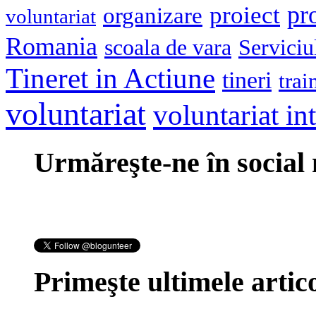
pr
proiect
organizare
voluntariat
Romania
scoala de vara
Serviciu
Tineret in Actiune
tineri
trai
voluntariat
voluntariat in
Urmăreşte-ne în social
Primeşte ultimele artico