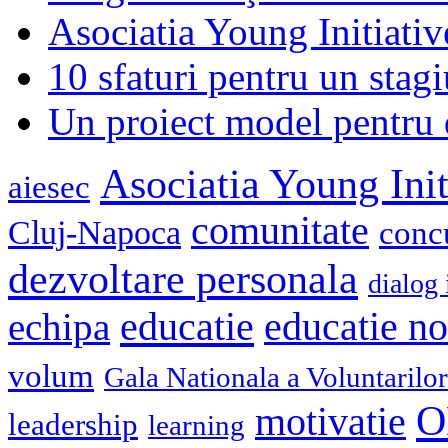
Asociatia Young Initiati
10 sfaturi pentru un stagi
Un proiect model pentru 
Asociatia Young Init
aiesec
comunitate
Cluj-Napoca
conc
dezvoltare personala
dialog 
educatie
echipa
educatie n
volum
Gala Nationala a Voluntarilor
O
motivatie
leadership
learning