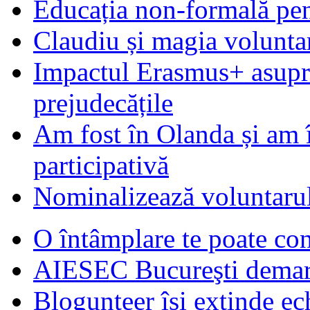
Educația non-formală pen
Claudiu și magia voluntar
Impactul Erasmus+ asupra t
prejudecățile
Am fost în Olanda și am 
participativă
Nominalizează voluntarul
O întâmplare te poate con
AIESEC Bucureşti demare
Blogunteer îşi extinde ec