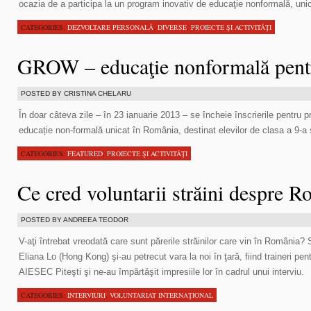
ocazia de a participa la un program inovativ de educaţie nonformală, uni
CATEGORIES:
DEZVOLTARE PERSONALĂ
,
DIVERSE
,
PROIECTE ŞI ACTIVITĂŢI
GROW – educaţie nonformală pentru
POSTED BY CRISTINA CHELARU
În doar câteva zile – în 23 ianuarie 2013 – se încheie înscrierile pentru
educație non-formală unicat în România, destinat elevilor de clasa a 9-a 
CATEGORIES:
FEATURED
,
PROIECTE ŞI ACTIVITĂŢI
Ce cred voluntarii străini despre R
POSTED BY ANDREEA TEODOR
V-aţi întrebat vreodată care sunt părerile străinilor care vin în România?
Eliana Lo (Hong Kong) şi-au petrecut vara la noi în ţară, fiind traineri p
AIESEC Piteşti şi ne-au împărtăşit impresiile lor în cadrul unui interviu.
CATEGORIES:
INTERVIURI
,
VOLUNTARIAT INTERNAŢIONAL