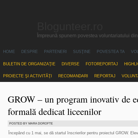
Blogunteer.ro
Împreună spunem povestea voluntariatului di
HOME
DESPRE
PARTENERI
SUSŢINE
POVESTEA TA
VO
BULETIN DE ORGANIZAŢIE
DIVERSE
FOTOREPORTAJ
HIGHL
PROIECTE ŞI ACTIVITĂŢI
RECOMANDARI
REPORTAJ
VOLUNT
GROW – un program inovativ de ed
formală dedicat liceenilor
POSTED BY MARA DOROFTE
Începând cu 1 mai, se dă startul înscrierilor pentru proiectul GROW. Elevi