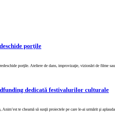
edeschide porţile
redeschide porţile. Ateliere de dans, improvizaţie, vizionări de filme sau
unding dedicată festivalurilor culturale
ra, Anim’est te cheamă să susţii proiectele pe care le-ai urmărit şi aplaud