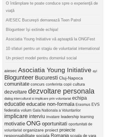
O întâmplare te poate conduce spre o experienţă de
viaţă
AIESEC Bucureşti demarează Teen Patrol
Blogunteer îşi extinde echipa!
Asociatia Young Initiative vă aşteaptă la ONGFest
10 sfaturi pentru un stagiu de voluntariat international
Un proiect model pentru domeniul social
Asociatia Young Initiative
aiesec
ayi
Blogunteer
Bucuresti
Cluj-Napoca
comunitate
concurs
cultura
conferinta
copii
dezvoltare personala
dezvoltare
echipa
dialog intercultural si implicare prin voluntariat
educatie
educatie non-formala
Erasmus
EVS
federatia volum
Gala Nationala a Voluntarilor
implicare
interviu
invatare
leadership
learning
ONG
motivatie
oportunitati
oportunitati de
proiect
proiecte
organizare
voluntariat
Romania
responsabilitate sociala
scoala de vara