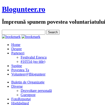
Blogunteer.ro
Împreună spunem povestea voluntariatulu
Home
Despre
Parteneri
Festivalul Enescu
#10554 (no title)
Susţine
Povestea Ta
Volunteer@Blogunteer
Buletin de Organizaţie
Diverse
Dezvoltare personală
Guestpost
FotoReportaj
Highlighted