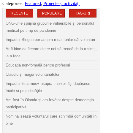
Categories:
Featured
,
Proiecte şi activităţi
RECENTE
POPULARE
TAG-URI
ONG-urile sprijină grupurile vulnerabile și personalul
medical pe timp de pandemie
Impactul Blogunteer asupra redactorilor săi voluntari
Ar fi bine ca fiecare dintre noi să treacă de la a simți,
la a face
Educația non-formală pentru profesori
Claudiu și magia voluntariatului
Impactul Erasmus+ asupra tinerilor: își depășesc
fricile și prejudecățile
Am fost în Olanda și am învățat despre democrația
participativă
Nominalizează voluntarul care schimbă comunități în
bine