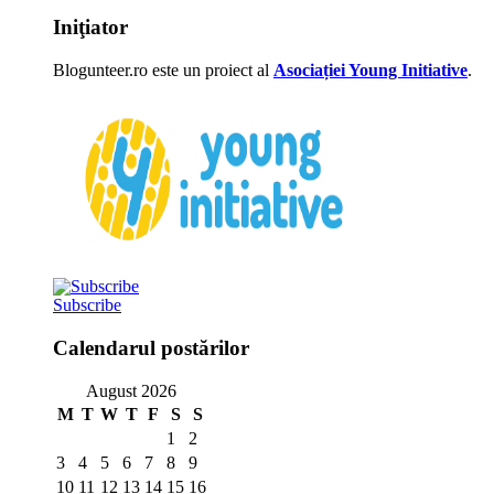
Iniţiator
Blogunteer.ro este un proiect al
Asociației Young Initiative
.
Subscribe
Calendarul postărilor
August 2026
M
T
W
T
F
S
S
1
2
3
4
5
6
7
8
9
10
11
12
13
14
15
16