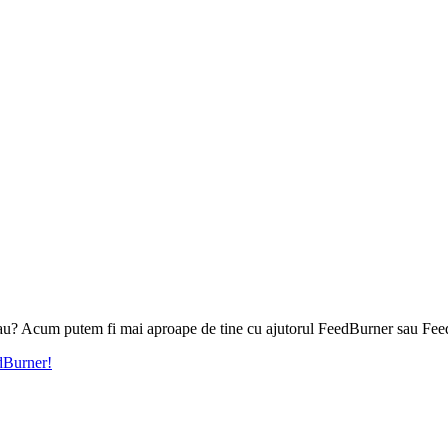
l tau? Acum putem fi mai aproape de tine cu ajutorul FeedBurner sau Fee
edBurner!