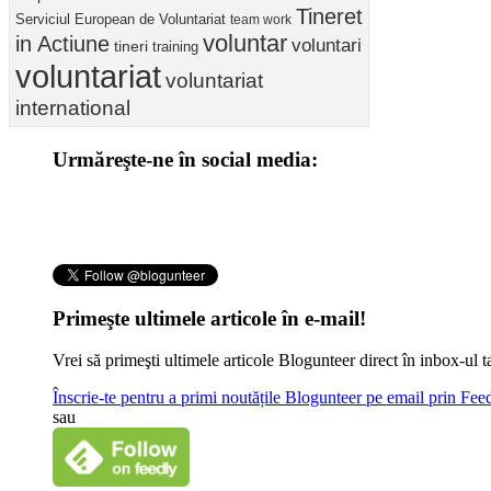
Tineret
Serviciul European de Voluntariat
team work
voluntar
in Actiune
voluntari
tineri
training
voluntariat
voluntariat
international
Urmăreşte-ne în social media:
Primeşte ultimele articole în e-mail!
Vrei să primeşti ultimele articole Blogunteer direct în inbox-u
Înscrie-te pentru a primi noutățile Blogunteer pe email prin Fe
sau