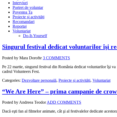
Interviuri
Portret de voluntar
Povestea Ta
Proiecte şi activităţi
Recomandari
Reportaj
Voluntariat
Do-It-Yourself
Singurul festival dedicat voluntarilor îşi r
Posted by Mara Dorofte
3 COMMENTS
Pe 22 martie, singurul festival din România dedicat voluntarilor îşi va 
cadrul Volunteers Fest.
Categories:
Dezvoltare personală
,
Proiecte şi activităţi
,
Voluntariat
“We Are Here” – prima campanie de crowdf
Posted by Andreea Teodor
ADD COMMENTS
Dacă eşti fan al filmelor animate, cât şi al festivalelor dedicate acesto