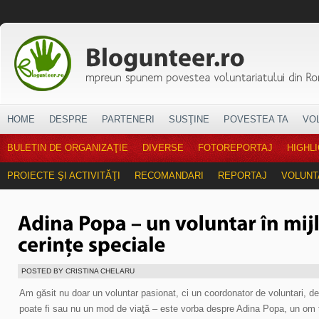
HOME
DESPRE
PARTENERI
SUSŢINE
POVESTEA TA
VO
BULETIN DE ORGANIZAŢIE
DIVERSE
FOTOREPORTAJ
HIGHL
PROIECTE ŞI ACTIVITĂŢI
RECOMANDARI
REPORTAJ
VOLUNT
POSTED BY CRISTINA CHELARU
Am găsit nu doar un voluntar pasionat, ci un coordonator de voluntari, de
poate fi sau nu un mod de viaţă – este vorba despre Adina Popa, un om tâ