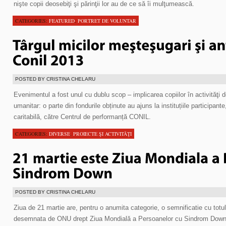
nişte copii deosebiţi şi părinţii lor au de ce să îi mulţumească.
CATEGORIES:
FEATURED
,
PORTRET DE VOLUNTAR
POSTED BY CRISTINA CHELARU
Evenimentul a fost unul cu dublu scop – implicarea copiilor în activităţi d
umanitar: o parte din fondurile obținute au ajuns la instituțiile participante
caritabilă, către Centrul de performanță CONIL.
CATEGORIES:
DIVERSE
,
PROIECTE ŞI ACTIVITĂŢI
POSTED BY CRISTINA CHELARU
Ziua de 21 martie are, pentru o anumita categorie, o semnificatie cu totu
desemnata de ONU drept Ziua Mondială a Persoanelor cu Sindrom Down. I