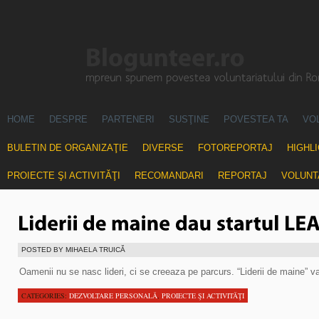
HOME
DESPRE
PARTENERI
SUSŢINE
POVESTEA TA
VO
BULETIN DE ORGANIZAŢIE
DIVERSE
FOTOREPORTAJ
HIGHL
PROIECTE ŞI ACTIVITĂŢI
RECOMANDARI
REPORTAJ
VOLUNT
POSTED BY MIHAELA TRUICĂ
Oamenii nu se nasc lideri, ci se creeaza pe parcurs. “Liderii de maine” v
CATEGORIES:
DEZVOLTARE PERSONALĂ
,
PROIECTE ŞI ACTIVITĂŢI