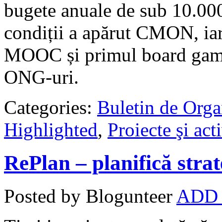
bugete anuale de sub 10.000 
condiții a apărut CMON, iar
MOOC și primul board game 
ONG-uri.
Categories:
Buletin de Orga
Highlighted
,
Proiecte şi acti
RePlan – planifică strat
Posted by Blogunteer
ADD