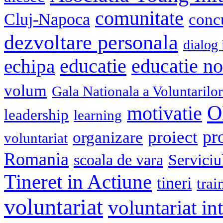
comunitate
Cluj-Napoca
conc
dezvoltare personala
dialog 
educatie
echipa
educatie n
volum
Gala Nationala a Voluntarilor
O
motivatie
leadership
learning
pr
proiect
organizare
voluntariat
Romania
scoala de vara
Serviciu
Tineret in Actiune
tineri
trai
voluntariat
voluntariat in