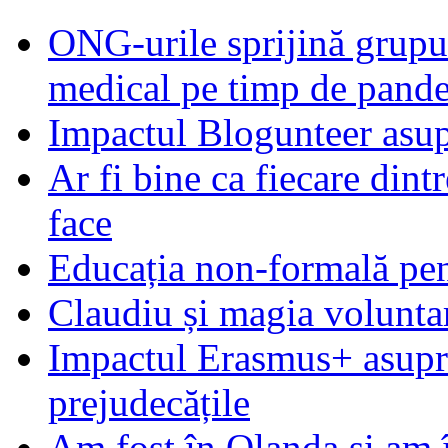
ONG-urile sprijină grupur
medical pe timp de pand
Impactul Blogunteer asupr
Ar fi bine ca fiecare dintr
face
Educația non-formală pen
Claudiu și magia voluntar
Impactul Erasmus+ asupra t
prejudecățile
Am fost în Olanda și am 