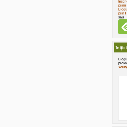
Înscri
primi 
Blogu
prin 
sau
Iniţia
Blogu
proie
Young