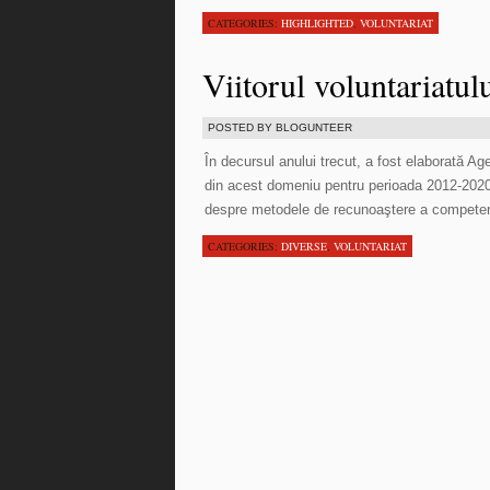
CATEGORIES:
HIGHLIGHTED
,
VOLUNTARIAT
Viitorul voluntariatu
POSTED BY BLOGUNTEER
În decursul anului trecut, a fost elaborată A
din acest domeniu pentru perioada 2012-2020. 
despre metodele de recunoaştere a competenţe
CATEGORIES:
DIVERSE
,
VOLUNTARIAT