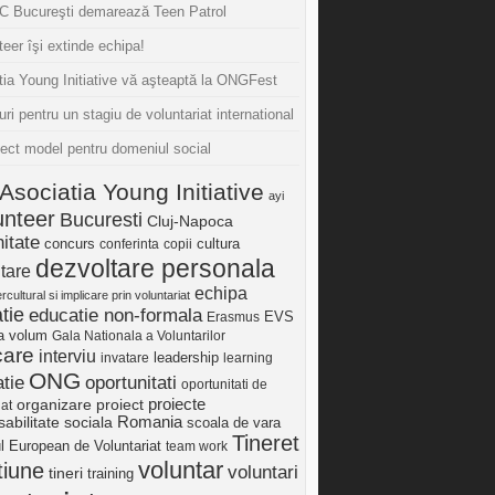
 Bucureşti demarează Teen Patrol
eer îşi extinde echipa!
tia Young Initiative vă aşteaptă la ONGFest
uri pentru un stagiu de voluntariat international
iect model pentru domeniul social
Asociatia Young Initiative
ayi
unteer
Bucuresti
Cluj-Napoca
itate
concurs
cultura
conferinta
copii
dezvoltare personala
tare
echipa
ercultural si implicare prin voluntariat
tie
educatie non-formala
Erasmus
EVS
ia volum
Gala Nationala a Voluntarilor
care
interviu
invatare
leadership
learning
ONG
tie
oportunitati
oportunitati de
proiect
proiecte
organizare
iat
Romania
abilitate sociala
scoala de vara
Tineret
ul European de Voluntariat
team work
voluntar
tiune
voluntari
tineri
training