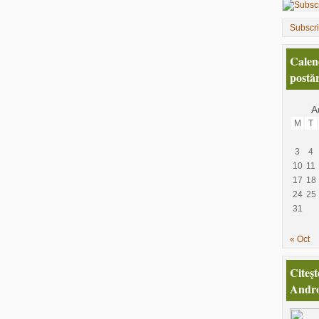
Subscr
Calen
postăr
A
M
T
3
4
10
11
17
18
24
25
31
« Oct
Citeşt
Andro