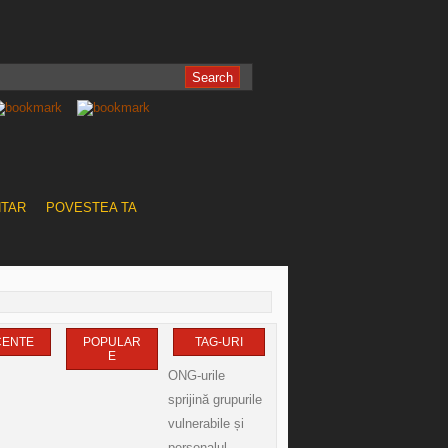
NTAR
POVESTEA TA
CENTE
POPULAR
TAG-URI
E
ONG-urile
sprijină grupurile
vulnerabile și
personalul