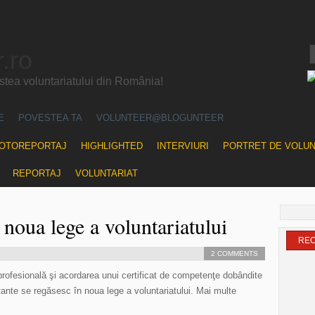
.ro
ea voluntariatului din România!
E
POVESTEA TA
VOLUNTEER@BLOGUNTEER
OTOREPORTAJ
HIGHLIGHTED
INTERVIURI
PORTRET DE VOLU
REPORTAJ
VOLUNTARIAT
 noua lege a voluntariatului
RE
2 COMMENTS
profesională şi acordarea unui certificat de competenţe dobândite
tante se regăsesc în noua lege a voluntariatului. Mai multe