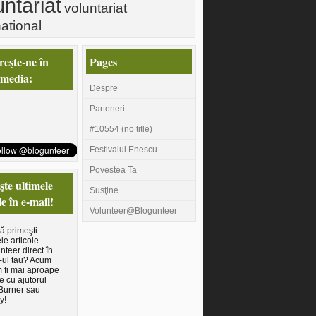
untariat
voluntariat
national
eşte-ne în
Pages
 media:
Despre
Parteneri
#10554 (no title)
Festivalul Enescu
Povestea Ta
te ultimele
Susţine
le în e-mail!
Volunteer@Blogunteer
să primeşti
le articole
nteer direct în
-ul tau? Acum
 fi mai aproape
e cu ajutorul
Burner sau
y!