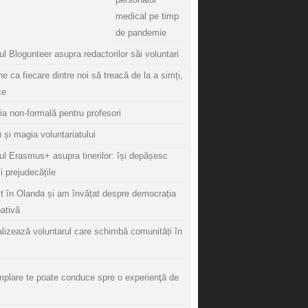
medical pe timp
de pandemie
l Blogunteer asupra redactorilor săi voluntari
ine ca fiecare dintre noi să treacă de la a simți,
ce
ia non-formală pentru profesori
 și magia voluntariatului
ul Erasmus+ asupra tinerilor: își depășesc
și prejudecățile
t în Olanda și am învățat despre democrația
pativă
lizează voluntarul care schimbă comunități în
mplare te poate conduce spre o experienţă de