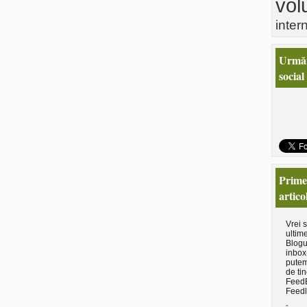
vol
inter
Urmăr
social
Primeş
artico
Vrei 
ultime
Blogu
inbox
putem
de tin
Feed
Feedl