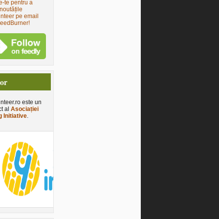
e-te pentru a
noutățile
nteer pe email
FeedBurner!
tor
nteer.ro este un
ct al
Asociației
 Initiative
.