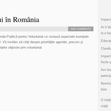
lui în România
Impactu
Ar fi b
ADD COMMENTS
la a fa
genda Publică pentru Voluntariat ce vizează aspectele esenţiale
Educaț
Vă invităm să citiţi despre priorităţile agendei, precum şi
lor obţinute prin voluntariat.
Claudiu
Impact
fricile 
Am fos
partici
Nomina
bine
O întâ
viaţă