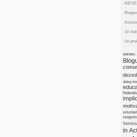
AIESEC
Blogunt
Asocia
10 sfat
Un pro
aiesec
Blog
comun
dezvol
dialog int
educa
federat
impli
motiva
voluntar
respons
Servici
in Ac