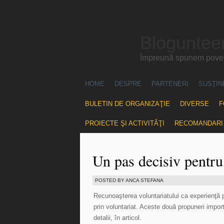
Blogunteer
Împreună spunem povest
HOME
DESPRE
PARTENERI
SUSŢIN
BULETIN DE ORGANIZAŢIE
DIVERSE
F
PROIECTE ŞI ACTIVITĂŢI
RECOMANDARI
Un pas decisiv pentru
POSTED BY ANCA STEFANA
Recunoaşterea voluntariatului ca experienţă 
prin voluntariat. Aceste două propuneri impor
detalii, în articol.