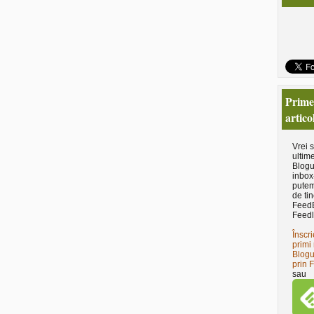
Primeş
artico
Vrei 
ultime
Blogu
inbox
putem
de tin
Feed
Feedl
Înscri
primi 
Blogu
prin 
sau