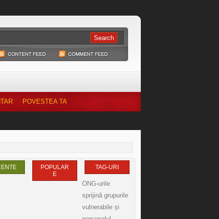
NTAR
POVESTEA TA
CENTE
POPULAR
TAG-URI
E
ONG-urile
sprijină grupurile
vulnerabile și
personalul