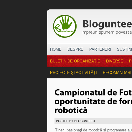
HOME
DESPRE
PARTENERI
SUSŢIN
BULETIN DE ORGANIZAŢIE
DIVERSE
F
PROIECTE ŞI ACTIVITĂŢI
RECOMANDARI
POSTED BY BLOGUNTEER
Tinerii pasionaţi de robotică şi programare a