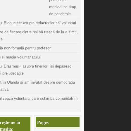
medical pe timp
de pandemie
l Blogunteer asupra redactorilor săi voluntari
ine ca fiecare dintre noi să treacă de la a simți,
ce
ia non-formală pentru profesori
 și magia voluntariatului
ul Erasmus+ asupra tinerilor: își depășesc
și prejudecățile
t în Olanda și am învățat despre democrația
pativă
lizează voluntarul care schimbă comunități în
eşte-ne în
Pages
 media: