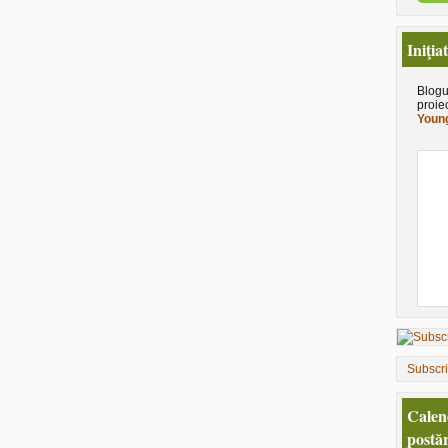
Iniţia
Blogu
proie
Young
Subscr
Calen
postăr