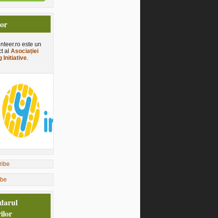
tor
nteer.ro este un
ct al
Asociației
 Initiative
.
ibe
darul
ilor