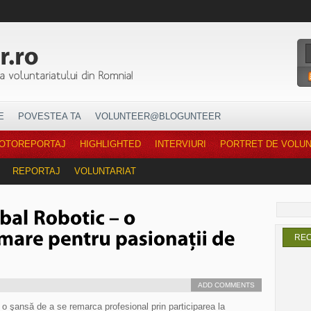
E
POVESTEA TA
VOLUNTEER@BLOGUNTEER
OTOREPORTAJ
HIGHLIGHTED
INTERVIURI
PORTRET DE VOLU
REPORTAJ
VOLUNTARIAT
RE
ADD COMMENTS
u o şansă de a se remarca profesional prin participarea la