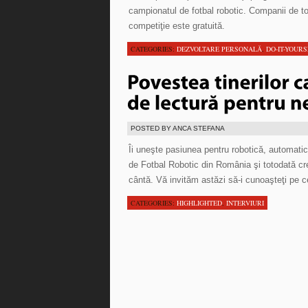
campionatul de fotbal robotic. Companii de to
competiţie este gratuită.
CATEGORIES:
DEZVOLTARE PERSONALĂ
,
DO-IT-YOUR
POSTED BY ANCA STEFANA
Îi uneşte pasiunea pentru robotică, automat
de Fotbal Robotic din România şi totodată crea
cântă. Vă invităm astăzi să-i cunoaşteţi pe c
CATEGORIES:
HIGHLIGHTED
,
INTERVIURI