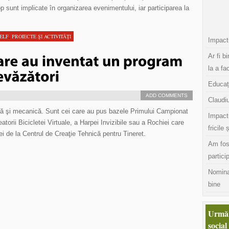
p sunt implicate în organizarea evenimentului, iar participarea la
SELF
,
PROIECTE ŞI ACTIVITĂŢI
Impactu
Ar fi b
la a fa
Educaț
ADD COMMENTS
Claudiu
ică şi mecanică. Sunt cei care au pus bazele Primului Campionat
Impact
torii Bicicletei Virtuale, a Harpei Invizibile sau a Rochiei care
fricile 
ei de la Centrul de Creaţie Tehnică pentru Tineret.
Am fos
partici
Nomina
bine
Urmăr
social