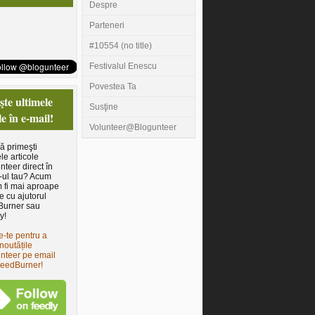
Despre
Parteneri
#10554 (no title)
Festivalul Enescu
Povestea Ta
te ultimele
Susţine
le în e-mail!
Volunteer@Blogunteer
să primeşti
le articole
nteer direct în
-ul tau? Acum
 fi mai aproape
e cu ajutorul
Burner sau
y!
e-te pentru a
noutățile
nteer pe email
FeedBurner!