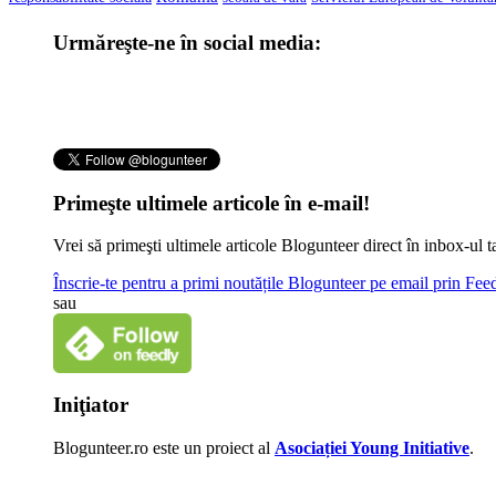
Urmăreşte-ne în social media:
Primeşte ultimele articole în e-mail!
Vrei să primeşti ultimele articole Blogunteer direct în inbox-u
Înscrie-te pentru a primi noutățile Blogunteer pe email prin Fe
sau
Iniţiator
Blogunteer.ro este un proiect al
Asociației Young Initiative
.