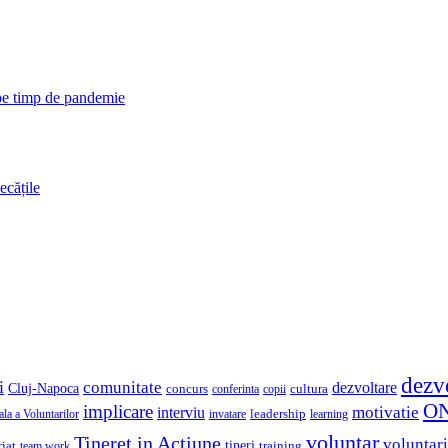
 pe timp de pandemie
ecățile
dezv
i
comunitate
dezvoltare
Cluj-Napoca
concurs
cultura
copii
conferinta
O
implicare
motivatie
interviu
la a Voluntarilor
invatare
leadership
learning
voluntar
Tineret in Actiune
voluntari
iat
tineri
team work
training