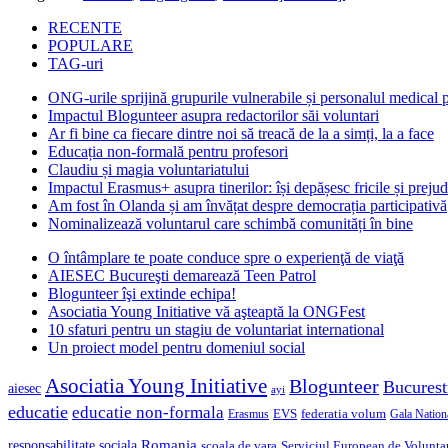
RECENTE
POPULARE
TAG-uri
ONG-urile sprijină grupurile vulnerabile și personalul medical
Impactul Blogunteer asupra redactorilor săi voluntari
Ar fi bine ca fiecare dintre noi să treacă de la a simți, la a face
Educația non-formală pentru profesori
Claudiu și magia voluntariatului
Impactul Erasmus+ asupra tinerilor: își depășesc fricile și prejud
Am fost în Olanda și am învățat despre democrația participativă
Nominalizează voluntarul care schimbă comunități în bine
O întâmplare te poate conduce spre o experienţă de viaţă
AIESEC Bucureşti demarează Teen Patrol
Blogunteer îşi extinde echipa!
Asociatia Young Initiative vă aşteaptă la ONGFest
10 sfaturi pentru un stagiu de voluntariat international
Un proiect model pentru domeniul social
Asociatia Young Initiative
Blogunteer
Bucurest
aiesec
ayi
educatie
educatie non-formala
federatia volum
EVS
Gala Nationa
Erasmus
Romania
responsabilitate sociala
scoala de vara
Serviciul European de Voluntar