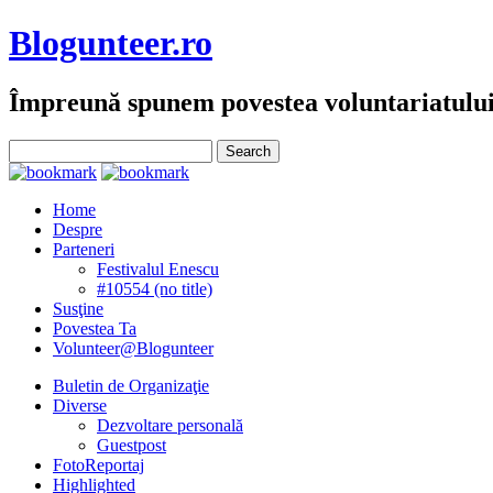
Blogunteer.ro
Împreună spunem povestea voluntariatulu
Home
Despre
Parteneri
Festivalul Enescu
#10554 (no title)
Susţine
Povestea Ta
Volunteer@Blogunteer
Buletin de Organizaţie
Diverse
Dezvoltare personală
Guestpost
FotoReportaj
Highlighted