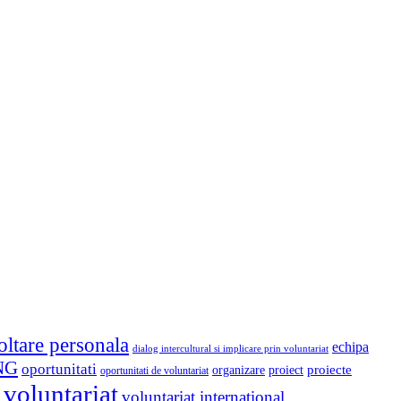
oltare personala
echipa
dialog intercultural si implicare prin voluntariat
NG
oportunitati
proiect
proiecte
organizare
oportunitati de voluntariat
voluntariat
voluntariat international