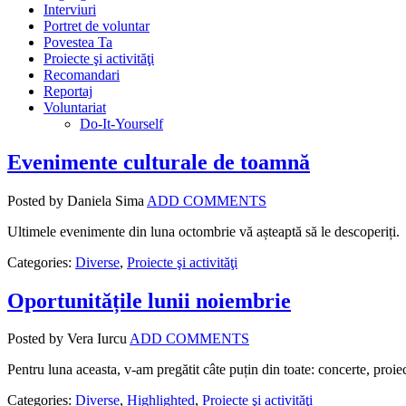
Interviuri
Portret de voluntar
Povestea Ta
Proiecte şi activităţi
Recomandari
Reportaj
Voluntariat
Do-It-Yourself
Evenimente culturale de toamnă
Posted by Daniela Sima
ADD COMMENTS
Ultimele evenimente din luna octombrie vă așteaptă să le descoperiți.
Categories:
Diverse
,
Proiecte şi activităţi
Oportunitățile lunii noiembrie
Posted by Vera Iurcu
ADD COMMENTS
Pentru luna aceasta, v-am pregătit câte puțin din toate: concerte, proiec
Categories:
Diverse
,
Highlighted
,
Proiecte şi activităţi