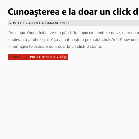
POSTED BY ANDREEA-IOANA NIŢESCU
Asociația Young Initiative s-a gândit la copiii din centrele de zi, care a
captivantă a tehologiei. Așa a luat naștere proiectul Click And Know und
informațiile folositoare sunt doar la un click distanță.
CATEGORIES:
PROIECTE ŞI ACTIVITĂŢI