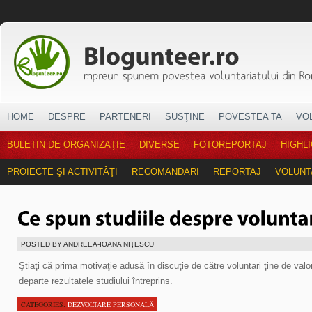
HOME
DESPRE
PARTENERI
SUSŢINE
POVESTEA TA
VO
BULETIN DE ORGANIZAŢIE
DIVERSE
FOTOREPORTAJ
HIGHL
PROIECTE ŞI ACTIVITĂŢI
RECOMANDARI
REPORTAJ
VOLUNT
POSTED BY ANDREEA-IOANA NIŢESCU
Ştiaţi că prima motivaţie adusă în discuţie de către voluntari ţine de valo
departe rezultatele studiului întreprins.
CATEGORIES:
DEZVOLTARE PERSONALĂ