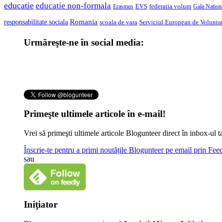
educatie
educatie non-formala
federatia volum
EVS
Gala Nationa
Erasmus
Romania
responsabilitate sociala
scoala de vara
Serviciul European de Voluntar
Urmăreşte-ne în social media:
Primeşte ultimele articole în e-mail!
Vrei să primeşti ultimele articole Blogunteer direct în inbox-u
Înscrie-te pentru a primi noutățile Blogunteer pe email prin Fe
sau
Iniţiator