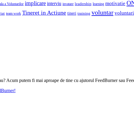
O
implicare
motivatie
interviu
la a Voluntarilor
invatare
leadership
learning
voluntar
Tineret in Actiune
voluntari
iat
tineri
team work
training
l tau? Acum putem fi mai aproape de tine cu ajutorul FeedBurner sau Fee
edBurner!