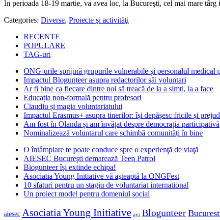
În perioada 18-19 martie, va avea loc, la Bucureşti, cel mai mare târg 
Categories:
Diverse
,
Proiecte şi activităţi
RECENTE
POPULARE
TAG-uri
ONG-urile sprijină grupurile vulnerabile și personalul medical
Impactul Blogunteer asupra redactorilor săi voluntari
Ar fi bine ca fiecare dintre noi să treacă de la a simți, la a face
Educația non-formală pentru profesori
Claudiu și magia voluntariatului
Impactul Erasmus+ asupra tinerilor: își depășesc fricile și prejud
Am fost în Olanda și am învățat despre democrația participativă
Nominalizează voluntarul care schimbă comunități în bine
O întâmplare te poate conduce spre o experienţă de viaţă
AIESEC Bucureşti demarează Teen Patrol
Blogunteer îşi extinde echipa!
Asociatia Young Initiative vă aşteaptă la ONGFest
10 sfaturi pentru un stagiu de voluntariat international
Un proiect model pentru domeniul social
Asociatia Young Initiative
Blogunteer
Bucurest
aiesec
ayi