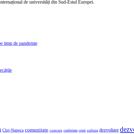
internațional de universități din Sud-Estul Europei.
 pe timp de pandemie
ecățile
dezv
i
comunitate
dezvoltare
Cluj-Napoca
concurs
cultura
copii
conferinta