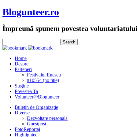
Blogunteer.ro
Împreună spunem povestea voluntariatulu
Home
Despre
Parteneri
Festivalul Enescu
#10554 (no title)
Susţine
Povestea Ta
Volunteer@Blogunteer
Buletin de Organizaţie
Diverse
Dezvoltare personală
Guestpost
FotoReportaj
Highlighted