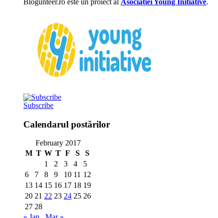
Blogunteer.ro este un proiect al
Asociației Young Initiative
.
Subscribe
Calendarul postărilor
February 2017
M
T
W
T
F
S
S
1
2
3
4
5
6
7
8
9
10
11
12
13
14
15
16
17
18
19
20
21
22
23
24
25
26
27
28
« Jan
Mar »