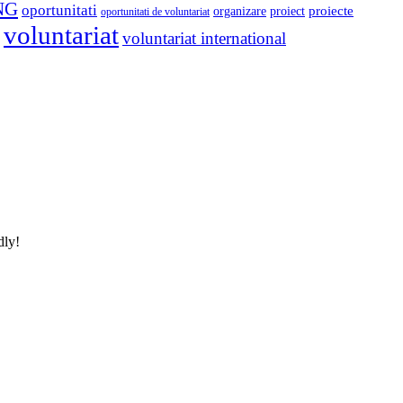
NG
oportunitati
proiect
proiecte
organizare
oportunitati de voluntariat
voluntariat
voluntariat international
dly!