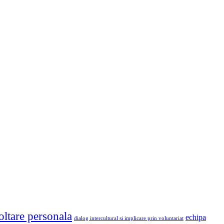
oltare personala
echipa
dialog intercultural si implicare prin voluntariat