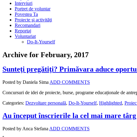
Interviuri
Portret de voluntar
Povestea Ta
Proiecte şi activităţi
Recomandari
Reportaj
Voluntariat
Do-It-Yourself
Archive for February, 2017
Sunteţi pregătiţi? Primăvara aduce oportun
Posted by Daniela Sima
ADD COMMENTS
Concursuri de idei de proiecte, burse, programe educaționale de antre
Categories:
Dezvoltare personală
,
Do-It-Yourself
,
Highlighted
,
Proiect
Au început înscrierile la cel mai mare târg
Posted by Anca Stefana
ADD COMMENTS