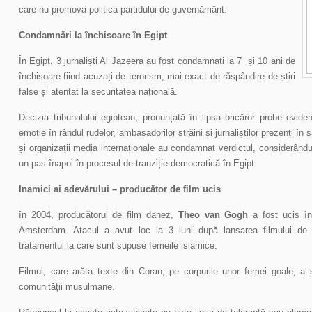
care nu promova politica partidului de guvernământ.
Condamnări la închisoare în Egipt
În Egipt, 3 jurnaliști Al Jazeera au fost condamnați la 7 și 10 ani de
închisoare fiind acuzați de terorism, mai exact de răspândire de știri
false și atentat la securitatea națională.
Decizia tribunalului egiptean, pronunțată în lipsa oricăror probe evid
emoție în rândul rudelor, ambasadorilor străini și jurnaliștilor prezenți în
și organizații media internaționale au condamnat verdictul, considerându-
un pas înapoi în procesul de tranziție democratică în Egipt.
Inamici ai adevărului – producător de film ucis
în 2004, producătorul de film danez,
Theo van Gogh
a fost ucis în
Amsterdam. Atacul a avut loc la 3 luni după lansarea filmului de
tratamentul la care sunt supuse femeile islamice.
Filmul, care arăta texte din Coran, pe corpurile unor femei goale, a s
comunității musulmane.