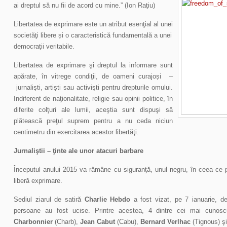
ai dreptul să nu fii de acord cu mine.” (Ion Raţiu)
Libertatea de exprimare este un atribut esenţial al unei
societăţi libere și o caracteristică fundamentală a unei
democraţii veritabile.
Libertatea de exprimare şi dreptul la informare sunt
apărate, în vitrege condiţii, de oameni curajoși –
jurnalişti, artiști sau activişti pentru drepturile omului.
Indiferent de naţionalitate, religie sau opinii politice, în
diferite colţuri ale lumii, aceştia sunt dispuşi să
plătească preţul suprem pentru a nu ceda niciun
centimetru din exercitarea acestor libertăţi.
Jurnaliştii – ţinte ale unor atacuri barbare
Începutul anului 2015 va rămâne cu siguranţă, unul negru, în ceea ce pri
liberă exprimare.
Sediul ziarul de satiră
Charlie Hebdo
a fost vizat, pe 7 ianuarie, de
persoane au fost ucise. Printre acestea, 4 dintre cei mai cunoscuţ
Charbonnier
(Charb),
Jean Cabut
(Cabu),
Bernard Verlhac
(Tignous) şi