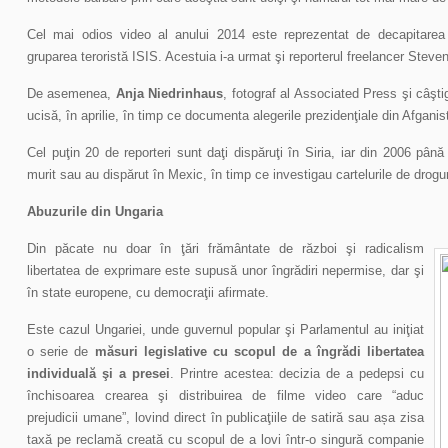
Cel mai odios video al anului 2014 este reprezentat de decapitarea 
gruparea teroristă ISIS. Acestuia i-a urmat şi reporterul freelancer Steven
De asemenea,
Anja Niedrinhaus
, fotograf al Associated Press şi câşt
ucisă, în aprilie, în timp ce documenta alegerile prezidenţiale din Afganis
Cel puţin 20 de reporteri sunt daţi dispăruţi în Siria, iar din 2006 până
murit sau au dispărut în Mexic, în timp ce investigau cartelurile de drogur
Abuzurile din Ungaria
Din păcate nu doar în ţări frământate de război şi radicalism
libertatea de exprimare este supusă unor îngrădiri nepermise, dar şi
în state europene, cu democraţii afirmate.
Este cazul Ungariei, unde guvernul popular şi Parlamentul au iniţiat
o serie de
măsuri legislative cu scopul de a îngrădi libertatea
individuală şi a presei
. Printre acestea: decizia de a pedepsi cu
închisoarea crearea şi distribuirea de filme video care “aduc
prejudicii umane”, lovind direct în publicaţiile de satiră sau așa zisa
taxă pe reclamă creată cu scopul de a lovi într-o singură companie