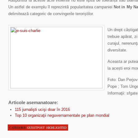
Răspunsul la aceste acte violente nu este lipsa de toleranță sau blamare
Un astfel de exemplu îl reprezintă popularitatea campaniei
Not in My N
delimitează categoric de convingerile teroriștilor.
Un drept câștiga
trebuie apărat, z
curajul, nerenunţ
diversitate.
Aceasta ar putea 
la acești eroi mo
Foto: Dan Perjovs
Pope ; Tom Unger
Informaţii: sfgate
Articole asemanatoare:
115 jurnalişti ucişi doar în 2016
Top 10 organizaţii neguvernamentale pe plan mondial
CATEGORII:
GUESTPOST
,
HIGHLIGHTED