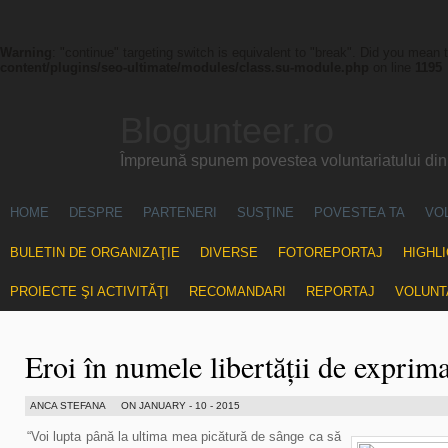
Warning
: "continue" targeting switch is equivalent to "break". Did you mean 
content/plugins/seo-ultimate/modules/class.su-module.php
on line
1195
Blogunteer.ro
Împreună spunem povestea voluntariatului di
HOME
DESPRE
PARTENERI
SUSŢINE
POVESTEA TA
VO
BULETIN DE ORGANIZAŢIE
DIVERSE
FOTOREPORTAJ
HIGHL
PROIECTE ŞI ACTIVITĂŢI
RECOMANDARI
REPORTAJ
VOLUNT
Eroi în numele libertății de exprim
ANCA STEFANA
ON JANUARY - 10 - 2015
“Voi lupta până la ultima mea picătură de sânge ca să