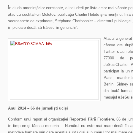
În ciuda ameninţărilor constante, a includerii pe lista celor mai vânate p
atac cu cocktail-uri Molotov, publicaţia Charlie Hebdo şi-a menţinut linia ed
sacrosancte de exprimare, Stéphane Charbonnier – directorul publicaţiei
în picioare decât să trăiesc în genunchi”.
Atacul a generat 
câteva ore după
Twitter s-au refe
77000 de per
JeSuisCharlie. 
participat la un 
Paris, manifest
Berlin, Sidney 
din toată lumea 
mesajul #
JeSuis
Anul 2014 – 66 de jurnalişti ucişi
Conform unui raport al organizaţiei
Reporteri Fără Frontiere
, 66 de jur
în timp ce-şi făceau meseria. Numărul nu este mai mare decât în anii
metodele barbare prin care aceştia sunt ucişi şi numărul tot mai mare de r