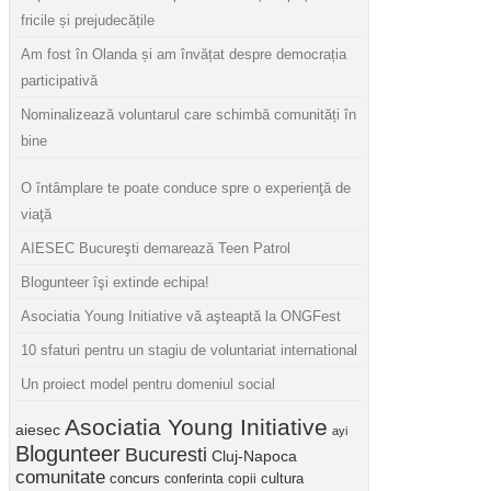
fricile și prejudecățile
Am fost în Olanda și am învățat despre democrația
participativă
Nominalizează voluntarul care schimbă comunități în
bine
O întâmplare te poate conduce spre o experienţă de
viaţă
AIESEC Bucureşti demarează Teen Patrol
Blogunteer îşi extinde echipa!
Asociatia Young Initiative vă aşteaptă la ONGFest
10 sfaturi pentru un stagiu de voluntariat international
Un proiect model pentru domeniul social
Asociatia Young Initiative
aiesec
ayi
Blogunteer
Bucuresti
Cluj-Napoca
comunitate
concurs
cultura
conferinta
copii