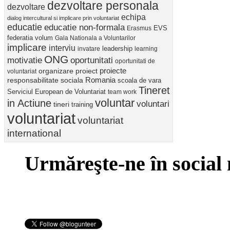
dezvoltare personala
dezvoltare
echipa
dialog intercultural si implicare prin voluntariat
educatie
educatie non-formala
Erasmus
EVS
federatia volum
Gala Nationala a Voluntarilor
implicare
interviu
invatare
leadership
learning
ONG
motivatie
oportunitati
oportunitati de
proiect
proiecte
organizare
voluntariat
Romania
responsabilitate sociala
scoala de vara
Tineret
Serviciul European de Voluntariat
team work
voluntar
in Actiune
voluntari
tineri
training
voluntariat
voluntariat
international
Urmăreşte-ne în social