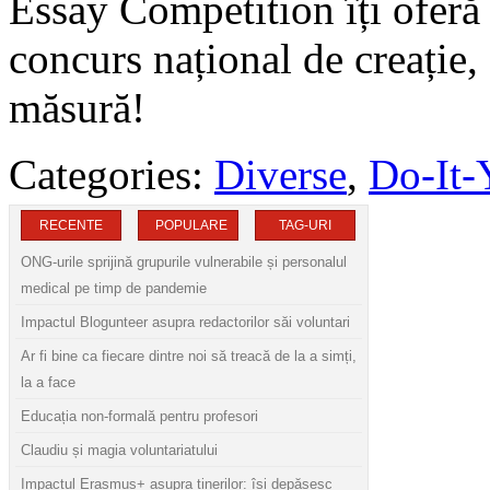
Essay Competition îți oferă 
concurs național de creație,
măsură!
Categories:
Diverse
,
Do-It-
RECENTE
POPULARE
TAG-URI
ONG-urile sprijină grupurile vulnerabile și personalul
medical pe timp de pandemie
Impactul Blogunteer asupra redactorilor săi voluntari
Ar fi bine ca fiecare dintre noi să treacă de la a simți,
la a face
Educația non-formală pentru profesori
Claudiu și magia voluntariatului
Impactul Erasmus+ asupra tinerilor: își depășesc