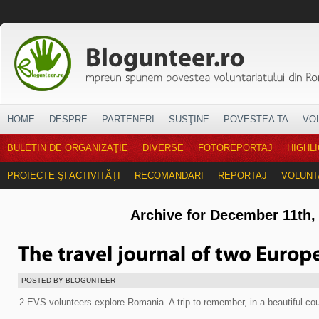
HOME
DESPRE
PARTENERI
SUSŢINE
POVESTEA TA
VO
BULETIN DE ORGANIZAŢIE
DIVERSE
FOTOREPORTAJ
HIGHL
PROIECTE ŞI ACTIVITĂŢI
RECOMANDARI
REPORTAJ
VOLUNT
Archive for December 11th,
POSTED BY BLOGUNTEER
2 EVS volunteers explore Romania. A trip to remember, in a beautiful cou